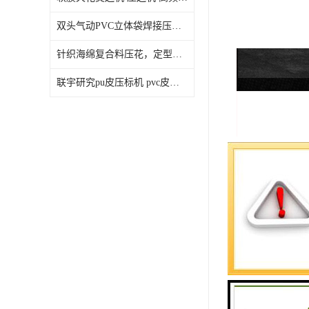
双头气动PVC立体袋焊接压边机 设备特点与性能
针织海绵复合料压花，定型，凹凸压痕等工艺使用什么设备
联宇研究pu皮压标机 pvc皮压花机 假皮仿真皮压纹设备