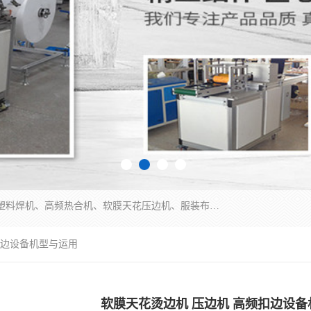
常州联宇机电自动化科技有限公司主营产品：pvc塑料焊机、高频热合机、软膜天花压边机、服装布料凹凸压花机、布料3d压印设备、服装植胶设备、超声波布料花边机、无纺布热合机、全自动压花机。
扣边设备机型与运用
软膜天花烫边机 压边机 高频扣边设