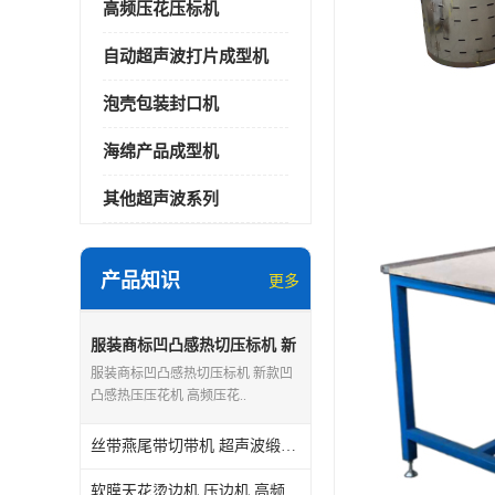
高频压花压标机
自动超声波打片成型机
泡壳包装封口机
海绵产品成型机
其他超声波系列
产品知识
更多
服装商标凹凸感热切压标机 新
款凹凸感热压压花机 高频压花
服装商标凹凸感热切压标机 新款凹
机
凸感热压压花机 高频压花..
丝带燕尾带切带机 超声波缎带机器 全自动切带机
软膜天花烫边机 压边机 高频扣边设备机型与运用