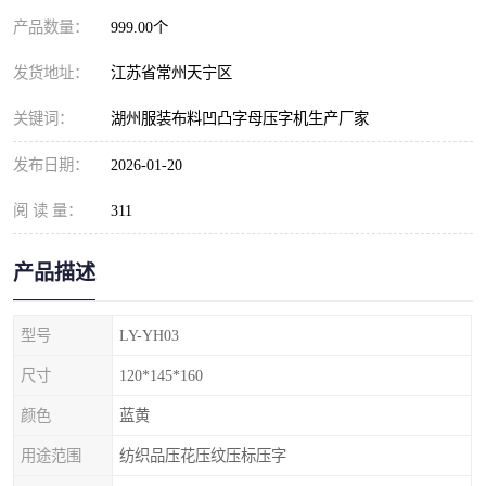
产品数量：
999.00个
发货地址：
江苏省常州天宁区
关键词：
湖州服装布料凹凸字母压字机生产厂家
发布日期：
2026-01-20
阅 读 量：
311
产品描述
型号
LY-YH03
尺寸
120*145*160
颜色
蓝黄
用途范围
纺织品压花压纹压标压字