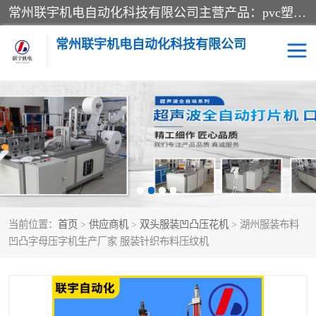
常州联宇机电自动化科技有限公司主营产品：pvc塑料焊机、高频热合机、软膜天花压边机、服装布料凹凸压花机、布料3d压印设备、服装植胶设备、超声波布料花边机、无纺布热合机、全自动压花机。
常州联宇机电自动化科技有限公司
压花定型机以及压花模具
超声波热合机
高频热合机
超声波花边机
超声波复合压花机
凹凸压花机压标机
当前位置：
首页
>
供应商机
>
双头服装凹凸压花机
> 湖州服装布料
3040凹凸压花机
双头服装凹凸压花机
凹凸字母压字机生产厂家 服装针织布料压纹机
双头油压凹凸压花机
大压力油压凹凸定型机
高频压花压标机
自动超声波打片成型机