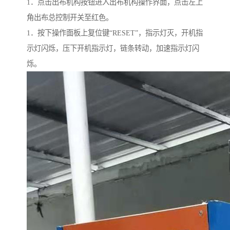
1．点击出布机构按钮进入出布机构操作界面，点击左上
角出布总控制开关至红色。
1．按下操作面板上复位键“RESET”，指示灯灭，开机指
示灯闪烁，压下开机指示灯，链条转动，加速指示灯闪
烁。