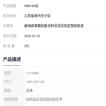
产品数量：
9999.00台
发货地址：
江苏省常州天宁区
关键词：
威海皮革箱包复合料压花压纹定型机批发
发布日期：
2026-01-19
阅 读 量：
292
产品描述
型号
LY-YH05
尺寸
140*145*250
颜色
蓝黄
用途范围
纺织品压花压纹压标压字