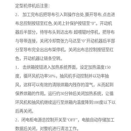
定型机停机后注意：
2． 加工完布后把导布引入到操作台处,撕开导布,点击进
布总控制按钮至红色,关闭上针保护按钮至“0”。开动机
器后半部分，待导布头到达出布 超喂辊时停机，把导布
与导带连接，关闭冷却筒张力马达至“0”开动机器后半部
分至导布完全出出布架停机。关闭出布总控制按钮至红
色，开动机器让链条空转。
1． 击烘箱按钮进入加热系统界面，设定加热温度150
度，循环风机功率50%，抽风机手动控制并以功率抽
风，这样可以有效的清除烘箱内残存的湿气，从而起到
保养烘箱的作用。运行约30分钟后关闭加热系统，让循
环风机和抽风机继续运行至烘箱内温度降到100度以下以
后再关闭。
2．闭电柜电源总控制开关至“OFF”，电脑自动存储加工
数据后关闭，对整机进行清洁工作。