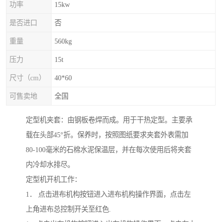
功率
15kw
是否进口
否
重量
560kg
压力
15t
尺寸（cm）
40*60
可售卖地
全国
定型机夹套：由钢板卷焊而成。用于干热定型。主要承
载在头部45°折。保养时，按照图纸要求夹套外表需加
80-100毫米的石棉水泥保温层，并在每次使用后将夹套
内冷却水排尽。
定型机开机工作：
1． 点击进布机构按钮进入进布机构操作界面，点击左
上角进布总控制开关至红色.