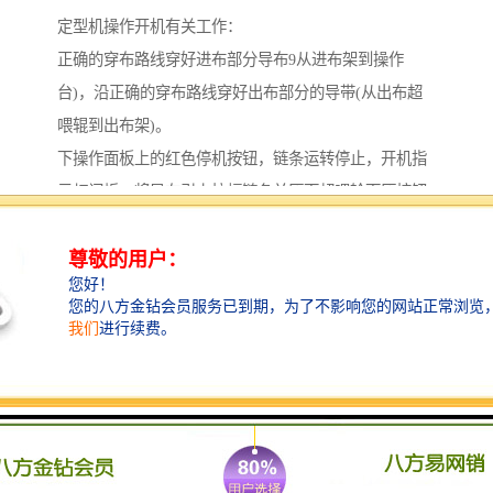
定型机操作开机有关工作：
正确的穿布路线穿好进布部分导布9从进布架到操作
台)，沿正确的穿布路线穿好出布部分的导带(从出布超
喂辊到出布架)。
下操作面板上的红色停机按钮，链条运转停止，开机指
示灯闪烁。将导布引上拉幅链条并压下超喂轮下压按钮
持续10秒钟左右，待下压按钮指示灯亮。打开进布机构
各部位马达至”1″。升起倒浆槽，打上轧车压力，打开操
作台各部位马达(除上针保护按钮以外)，点击进布机构
左上角进布总控制按钮至绿色。
根据流程卡找到要加工的布推至进布处接上导布，化好
华工料并放入倒浆槽(排掉前20L)。根据要加工的布的组
织状况及工艺要求落布卷装或者车装。设定各部分的参
数，根据要加工的布的纬斜情况预设整纬器中快/中慢，
左快/右快。打铃通知进落布准备开机，待回铃后按下开