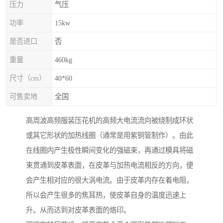
压力
气压
功率
15kw
是否进口
否
重量
460kg
尺寸（cm）
40*60
可售卖地
全国
高周波高频服装压花机的高频大电流流向被绕制成环状
或其它形状的加热线圈（通常是用紫铜管制作）。由此
在线圈内产生极性瞬间变化的强磁束，再通过模具将磁
束贯通到皮革表面，在皮革与加热电流相反的方向，便
会产生相对应的很大涡电流。由于皮革内存在着电阻，
所以会产生很多的焦耳热，使皮革自身的温度迅速上
升。从而达到对皮革表面的烙印。