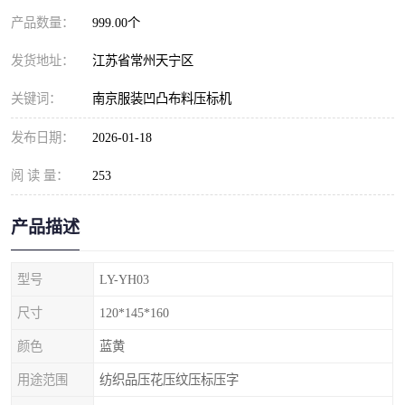
产品数量：
999.00个
发货地址：
江苏省常州天宁区
关键词：
南京服装凹凸布料压标机
发布日期：
2026-01-18
阅 读 量：
253
产品描述
型号
LY-YH03
尺寸
120*145*160
颜色
蓝黄
用途范围
纺织品压花压纹压标压字