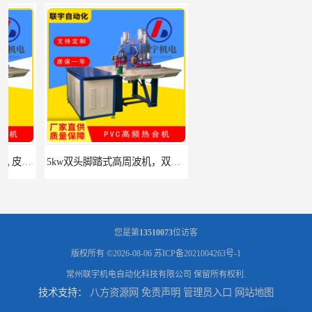
5kw双头脚踏式高周波机，双头脚踏式高周波塑料热合机
服装凹凸压花机，面料3D立体图案压花机设备
您是第
13510073
位访客
版权所有 ©2026-08-06
苏ICP备2021004263号-1
常州联宇机电自动化科技有限公司
保留所有权利.
技术支持：
八方资源网
免责声明
管理员入口
网站地图