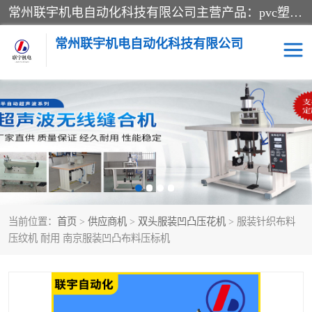
常州联宇机电自动化科技有限公司主营产品：pvc塑料焊机、高频热合机、软膜天花压边机、服装布料凹凸压花机、布料3d压印设备、服装植胶设备、超声波布料花边机、无纺布热合机、全自动压花机。
常州联宇机电自动化科技有限公司
压花定型机以及压花模具
超声波热合机
高频热合机
超声波花边机
超声波复合压花机
凹凸压花机压标机
当前位置：
首页
>
供应商机
>
双头服装凹凸压花机
> 服装针织布料
3040凹凸压花机
双头服装凹凸压花机
压纹机 耐用 南京服装凹凸布料压标机
双头油压凹凸压花机
大压力油压凹凸定型机
高频压花压标机
自动超声波打片成型机