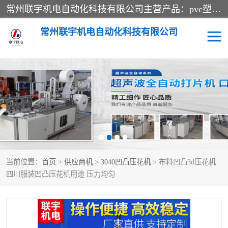
常州联宇机电自动化科技有限公司主营产品：pvc塑料焊机、高频热合机、软膜天花压边机、服装布料凹凸压花机、布料3d压印设备、服装植胶设备、超声波布料花边机、无纺布热合机、全自动压花机。
常州联宇机电自动化科技有限公司
压花定型机以及压花模具
超声波热合机
高频热合机
超声波花边机
超声波复合压花机
凹凸压花机压标机
当前位置：
首页
>
供应商机
>
3040凹凸压花机
> 布料凹凸3d压花机
3040凹凸压花机
双头服装凹凸压花机
四川服装凹凸压花机用途 压力均匀
双头油压凹凸压花机
大压力油压凹凸定型机
高频压花压标机
自动超声波打片成型机