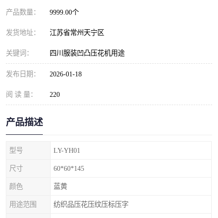
产品数量：
9999.00个
发货地址：
江苏省常州天宁区
关键词：
四川服装凹凸压花机用途
发布日期：
2026-01-18
阅 读 量：
220
产品描述
型号
LY-YH01
尺寸
60*60*145
颜色
蓝黄
用途范围
纺织品压花压纹压标压字