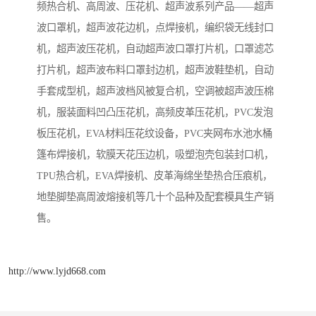
频热合机、高周波、压花机、超声波系列产品——超声
波口罩机，超声波花边机，点焊接机，编织袋无线封口
机，超声波压花机，自动超声波口罩打片机，口罩滤芯
打片机，超声波布料口罩封边机，超声波鞋垫机，自动
手套成型机，超声波档风被复合机，空调被超声波压棉
机，服装面料凹凸压花机，高频皮革压花机，PVC发泡
板压花机，EVA材料压花纹设备，PVC夹网布水池水桶
篷布焊接机，软膜天花压边机，吸塑泡壳包装封口机，
TPU热合机，EVA焊接机、皮革海绵坐垫热合压痕机，
地垫脚垫高周波熔接机等几十个品种及配套模具生产销
售。
http://www.lyjd668.com