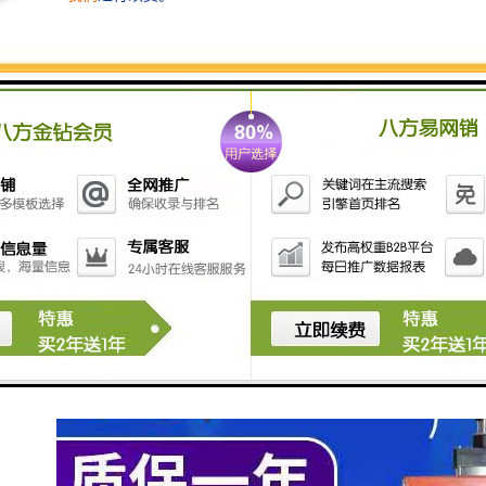
超声波压花机又称超声波花边机，是一种的缝合、压花
设备。主要用于合成纤维布料的缝边、熔接、熔切、压
花等，加工产品具有水密性好，生产效率高，不用针线
辅料，熔切面平滑边，手感好等特点。广泛应用于服
装、玩具、食品、环保无纺布袋、口罩（杯型口罩、平
面口罩、立体口罩等）等行业。