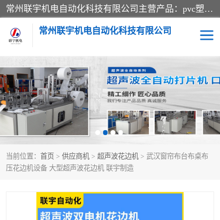
常州联宇机电自动化科技有限公司主营产品：pvc塑料焊机、高频热合机、软膜天花压边机、服装布料凹凸压花机、布料3d压印设备、服装植胶设备、超声波布料花边机、无纺布热合机、全自动压花机。
常州联宇机电自动化科技有限公司
压花定型机以及压花模具
超声波热合机
高频热合机
超声波花边机
超声波复合压花机
凹凸压花机压标机
当前位置：
首页
>
供应商机
>
超声波花边机
> 武汉窗帘布台布桌布
3040凹凸压花机
双头服装凹凸压花机
压花边机设备 大型超声波花边机 联宇制造
双头油压凹凸压花机
大压力油压凹凸定型机
高频压花压标机
自动超声波打片成型机