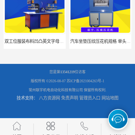
双工位服装布料凹凸英文字母压字机找联宇制造厂
汽车坐垫压纹压花机规格 单头大台面凹凸压花机 现货供应
您是第
13541219
位访客
版权所有 ©2026-08-07
苏ICP备2021004263号-1
常州联宇机电自动化科技有限公司
保留所有权利.
技术支持：
八方资源网
免责声明
管理员入口
网站地图
浙江布料凹凸4d压纹机生产厂家 服装凹凸4d压纹植胶机 经济实惠
面料凹凸压纹机厂家 毛巾干发巾压标压logo设备 性能稳定