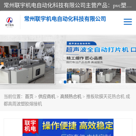
常州联宇机电自动化科技有限公司主营产品：pvc塑料焊机、高频热合机、软膜天花压边机、服装布料凹凸压花机、布料3d压印设备、服装植胶设备、超声波布料花边机、无纺布热合机、全自动压花机。
常州联宇机电自动化科技有限公司
压花定型机以及压花模具
超声波热合机
高频热合机
超声波花边机
超声波复合压花机
凹凸压花机压标机
当前位置：
首页
>
供应商机
>
高频热合机
> 推板软膜天花热合机 成
3040凹凸压花机
双头服装凹凸压花机
都高周波塑胶熔接机
双头油压凹凸压花机
大压力油压凹凸定型机
高频压花压标机
自动超声波打片成型机