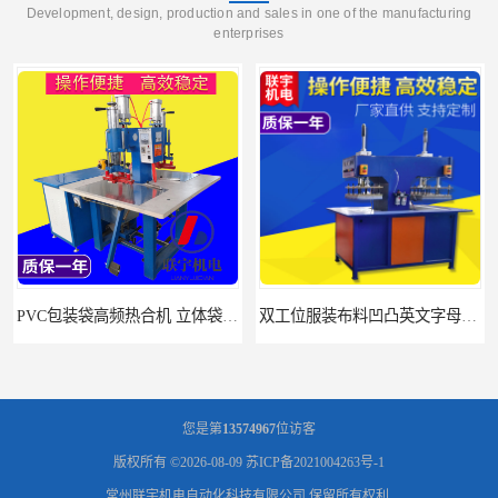
Development, design, production and sales in one of the manufacturing
enterprises
PVC包装袋高频热合机 立体袋焊接机 找联宇生产厂家
双工位服装布料凹凸英文字母压字机找联宇制造厂
您是第
13574967
位访客
版权所有 ©2026-08-09
苏ICP备2021004263号-1
常州联宇机电自动化科技有限公司
保留所有权利.