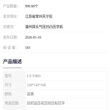
产品数量：
999.00个
发货地址：
江苏省常州天宁区
关键词：
温州双头气压凹凸压字机
发布日期：
2026-01-16
阅 读 量：
183
产品描述
型号
LY-YH03
尺寸
120*145*160
颜色
蓝黄
用途范围
纺织品压花压纹压标压字