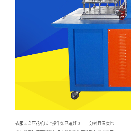
衣服凹凸压花机以上操作如已追赶 0—— 分钟且温度也