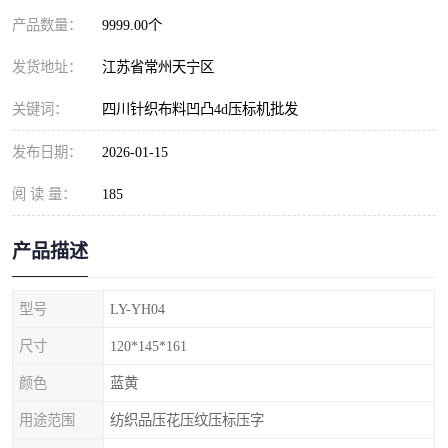
产品数量：
9999.00个
发货地址：
江苏省常州天宁区
关键词：
四川针织布料凹凸4d压标机批发
发布日期：
2026-01-15
阅 读 量：
185
产品描述
型号
LY-YH04
尺寸
120*145*161
颜色
蓝黄
用途范围
纺织品压花压纹压标压字