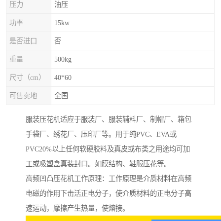
压力
油压
功率
15kw
是否进口
否
重量
500kg
尺寸（cm）
40*60
可售卖地
全国
服装压花机适应于服装厂、服装辅料厂、制帽厂、箱包
手袋厂、绣花厂、压印厂等。用于纯PVC、EVA或
PVC20%以上任何软硬胶料及真皮或布类之用途均可加
工或吸塑盒真装封口。如膜结构、鞋服压花等。
高频凹凸压花机工作原理：工作原理是介质材料在高频
电磁的作用下击活正电分子，使介质材料的正电分子高
速运动，摩擦产生热量，使熔接。