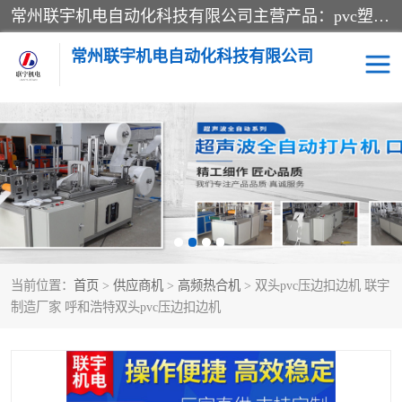
常州联宇机电自动化科技有限公司主营产品：pvc塑料焊机、高频热合机、软膜天花压边机、服装布料凹凸压花机、布料3d压印设备、服装植胶设备、超声波布料花边机、无纺布热合机、全自动压花机。
常州联宇机电自动化科技有限公司
压花定型机以及压花模具
超声波热合机
高频热合机
超声波花边机
超声波复合压花机
凹凸压花机压标机
当前位置：
首页
>
供应商机
>
高频热合机
> 双头pvc压边扣边机 联宇
3040凹凸压花机
双头服装凹凸压花机
制造厂家 呼和浩特双头pvc压边扣边机
双头油压凹凸压花机
大压力油压凹凸定型机
高频压花压标机
自动超声波打片成型机