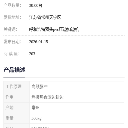
产品数量：
30.00台
发货地址：
江苏省常州天宁区
关键词：
呼和浩特双头pvc压边扣边机
发布日期：
2026-01-15
阅 读 量：
203
产品描述
工作原理
高频脉冲
作用
焊接热合压边封边
产地
常州
重量
360kg