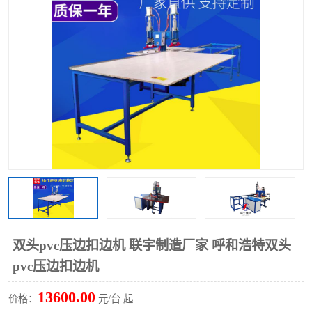
泡壳包装封口机
海绵产品成型机
其他超声波系列
双头pvc压边扣边机 联宇制造厂家 呼和浩特双头
pvc压边扣边机
13600.00
价格：
元/台 起