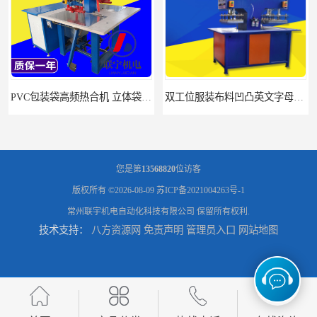
PVC包装袋高频热合机 立体袋焊接机 找联宇生产厂家
双工位服装布料凹凸英文字母压字机找联宇制造厂
您是第
13568820
位访客
版权所有 ©2026-08-09
苏ICP备2021004263号-1
常州联宇机电自动化科技有限公司
保留所有权利.
技术支持：
八方资源网
免责声明
管理员入口
网站地图
汽车坐垫压纹压花机规格 单头大台面凹凸压花机 现货供应
浙江布料凹凸4d压纹机生产厂家 服装凹凸4d压纹植胶机 经济实惠