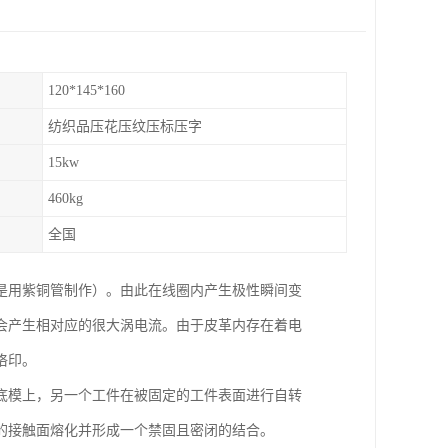
120*145*160
纺织品压花压纹压标压字
15kw
460kg
全国
是用紫铜管制作）。由此在线圈内产生极性瞬间变
会产生相对应的很大涡电流。由于皮革内存在着电
烙印。
底模上，另一个工件在被固定的工件表面进行自转
的接触面熔化并形成一个禁固且密闭的结合。