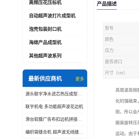
高频压花压标机
产品描述
自动超声波打片成型机
型号
泡壳包装封口机
颜色
海绵产品成型机
压力
其他超声波系列
是否进口
尺寸（cm）
最新供应商机
更多
高周波高频
源头联宇净水滤芯热压成型机器 超声波大功率封边机
化的强磁束
联宇机电 多功能超声波花边机
阻，所以会
滑台软膜广告布扣边机拼接机用于焊接热合拼接作用
服装旋转压
编织袋缝合机 超声波无线缝合机 厂家现货供应
运动。由于