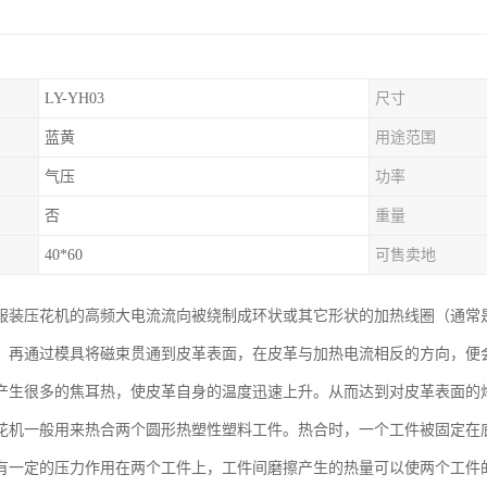
LY-YH03
尺寸
蓝黄
用途范围
气压
功率
否
重量
40*60
可售卖地
服装压花机的高频大电流流向被绕制成环状或其它形状的加热线圈（通常
，再通过模具将磁束贯通到皮革表面，在皮革与加热电流相反的方向，便
产生很多的焦耳热，使皮革自身的温度迅速上升。从而达到对皮革表面的
花机一般用来热合两个圆形热塑性塑料工件。热合时，一个工件被固定在
有一定的压力作用在两个工件上，工件间磨擦产生的热量可以使两个工件