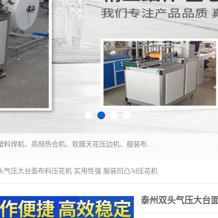
常州联宇机电自动化科技有限公司主营产品：pvc塑料焊机、高频热合机、软膜天花压边机、服装布料凹凸压花机、布料3d压印设备、服装植胶设备、超声波布料花边机、无纺布热合机、全自动压花机。
头气压大台面布料压花机 实用性强 服装凹凸3d压花机
泰州双头气压大台面