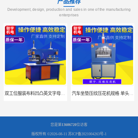
产品推荐
Development, design, production and sales in one of the manufacturing
enterprises
双工位服装布料凹凸英文字母压字机找联宇制造厂
汽车坐垫压纹压花机规格 单头大台面凹凸压花机 现货供应
您是第
13606720
位访客
版权所有 ©2026-08-11
苏ICP备2021004263号-1