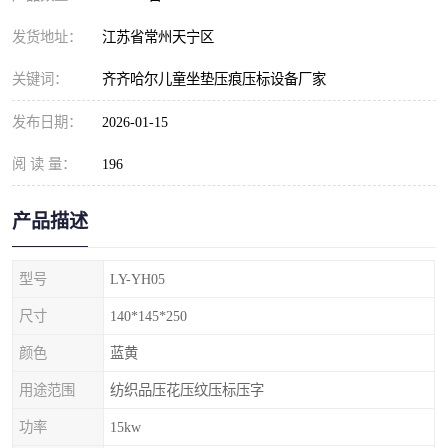
发货地址：
江苏省常州天宁区
关键词：
齐齐哈尔儿童坐垫压痕压标设备厂家
发布日期：
2026-01-15
阅 读 量：
196
产品描述
型号
LY-YH05
尺寸
140*145*250
颜色
蓝黄
用途范围
纺织品压花压纹压标压字
功率
15kw