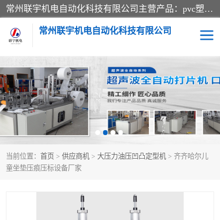
常州联宇机电自动化科技有限公司主营产品：pvc塑料焊机、高频热合机、软膜天花压边机、服装布料凹凸压花机、布料3d压印设备、服装植胶设备、超声波布料花边机、无纺布热合机、全自动压花机。
常州联宇机电自动化科技有限公司
压花定型机以及压花模具
超声波热合机
高频热合机
超声波花边机
超声波复合压花机
凹凸压花机压标机
当前位置：
首页
>
供应商机
>
大压力油压凹凸定型机
> 齐齐哈尔儿
3040凹凸压花机
双头服装凹凸压花机
童坐垫压痕压标设备厂家
双头油压凹凸压花机
大压力油压凹凸定型机
高频压花压标机
自动超声波打片成型机