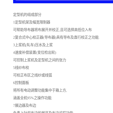
定型机的组成部分
1定型机架及幅宽限制器
可帮助导布器将布展开并校正,且可选择高低位入布
2复合式中心校正器(导布器)具有导布及直行校正之功能.
3上浆机(轧车)压水及上浆
4速度补偿装置(变位检出轮)
可控制上浆机及定型机之间的张力
5线纱布校
可校正布区之线纱或线弧
6控制面板
将所有电动调整功能集中于箱上方,
涵盖全机95%之操作功能.
7展边器及布边