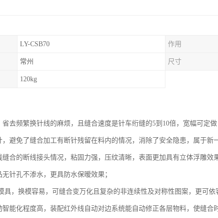
LY-CSB70
作用
常州
尺寸
120kg
线，省去频繁换针线的麻烦，且缝合速度是针车绗缝的5到10倍，宽幅可定做
用针，避免了缝合加工有断针残留在料内的情况，消除了安全隐患，属于新
统线缝合的断线接头情况，粘固力强，压纹清晰，表面更加具有立体浮雕效
成品无针孔不渗水，更具防水保暧效果；
滚轮模具，换模容易，可缝合变万化且复杂的非连续性及对称性图案，更可
自动智能化程度高，装配红外线自动对边系统能自动修正各层物料，使缝合