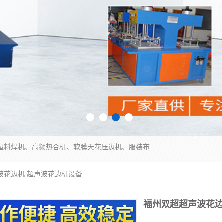
常州联宇机电自动化科技有限公司主营产品：pvc塑料焊机、高频热合机、软膜天花压边机、服装布料凹凸压花机、布料3d压印设备、服装植胶设备、超声波布料花边机、无纺布热合机、全自动压花机。
波花边机 超声波花边机设备
福州双超超声波花边