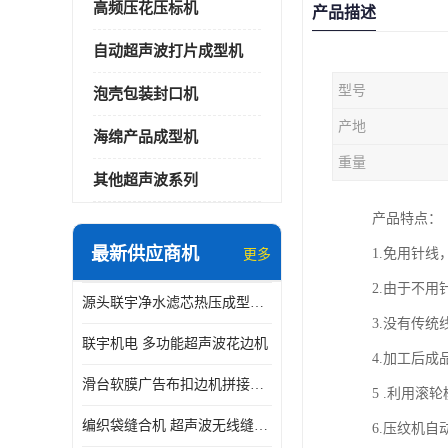
高频压花压标机
产品描述
自动超声波打片成型机
型号
泡壳包装封口机
产地
海绵产品成型机
重量
其他超声波系列
产品特点：
最新供应商机
1.免用针
更多
2.由于不
源头联宇净水滤芯热压成型机器 超声波大功率封边机
3.没有传
联宇机电 多功能超声波花边机
4.加工后
滑台软膜广告布扣边机拼接机用于焊接热合拼接作用
5 .利用
编织袋缝合机 超声波无线缝合机 厂家现货供应
6.压纹机