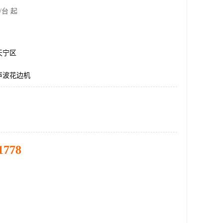
/台 起
天宁区
声波花边机
1778