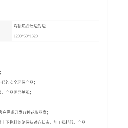
焊接热合压边封边
1200*60*1320
；
一代的安全环保产品；
果，产品更显美观；
依客户需求开发各种花形图案；
时上下物料始终保持对齐状态，加工损耗低，产品