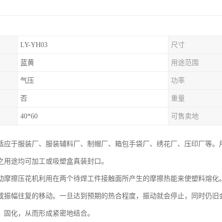
LY-YH03
尺寸
蓝黄
用途范围
气压
功率
否
重量
40*60
可售卖地
适应于服装厂、服装辅料厂、制帽厂、箱包手袋厂、绣花厂、压印厂等。用于纯
之用途均可加工或吸塑盒真装封口。
动摩擦压花机利用在两个待焊工件接触面所产生的摩擦热能来使塑料熔化
或振幅往复的移动。一旦达到预期的热合程度，振动就会停止，同时仍旧
、固化，从而形成紧密地结合。