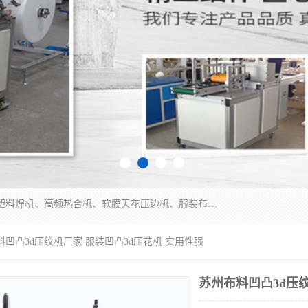
常州联宇机电自动化科技有限公司主营产品：pvc塑料焊机、高频热合机、软膜天花压边机、服装布料凹凸压花机、布料3d压印设备、服装植胶设备、超声波布料花边机、无纺布热合机、全自动压花机。
料凹凸3d压纹机厂家 服装凹凸3d压花机 实用性强
苏州布料凹凸3d压纹