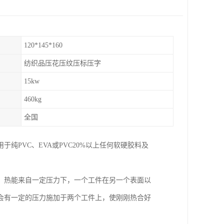
120*145*160
纺织品压花压纹压标压字
15kw
460kg
全国
PVC、EVA或PVC20%以上任何软硬胶料及
。热能来自一定压力下，一个工件在另一个表面以
会有一定的压力施加于两个工件上，使刚刚热合好