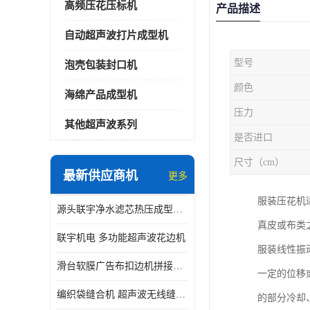
高频压花压标机
产品描述
自动超声波打片成型机
型号
泡壳包装封口机
颜色
海绵产品成型机
压力
其他超声波系列
是否进口
尺寸（cm）
最新供应商机
更多
服装压花机
源头联宇净水滤芯热压成型机器 超声波大功率封边机
真皮或布类
联宇机电 多功能超声波花边机
服装线性振
滑台软膜广告布扣边机拼接机用于焊接热合拼接作用
一定的位移
编织袋缝合机 超声波无线缝合机 厂家现货供应
的部分冷却