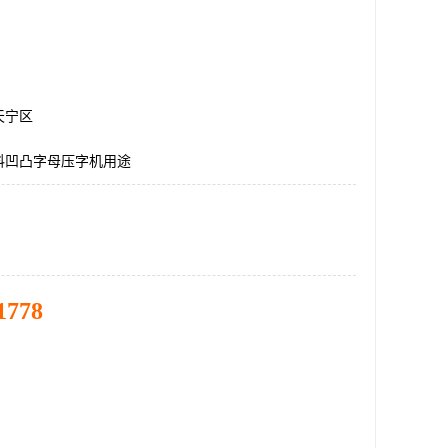
天宁区
料凹凸字母压字机用途
1778