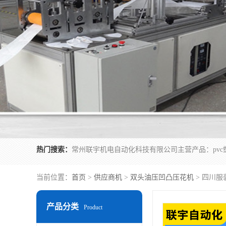
热门搜索：
当前位置：
首页
>
供应商机
>
双头油压凹凸压花机
> 四川服
产品分类
Product