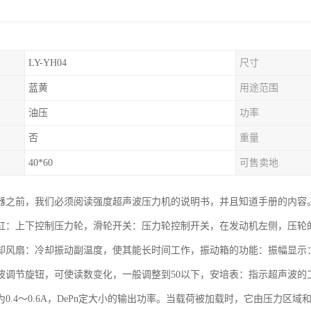
LY-YH04
尺寸
蓝黄
用途范围
油压
功率
否
重量
40*60
可售卖地
器之前，我们必须阅读强度超声波压力机的说明书，并且知道手册的内容
缸：上下控制压力轮，滑轮开关：压力轮控制开关，在发动机左侧，压轮
却风扇：冷却振动副温度，使其能长时间工作，振动箱的功能：振幅显示：
波调节旋钮，可使读数变化，一般调整到50以下，安培表：指示超声波的
0.4～0.6A，DePn定大小的输出功率。当载荷被加载时，它由压力区域