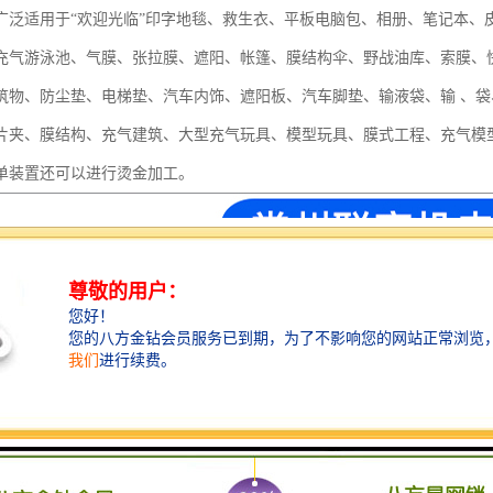
广泛适用于“欢迎光临”印字地毯、救生衣、平板电脑包、相册、笔记本、
充气游泳池、气膜、张拉膜、遮阳、帐篷、膜结构伞、野战油库、索膜、
筑物、防尘垫、电梯垫、汽车内饰、遮阳板、汽车脚垫、输液袋、输 、
片夹、膜结构、充气建筑、大型充气玩具、模型玩具、膜式工程、充气模
单装置还可以进行烫金加工。