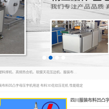
常州联宇机电自动化科技有限公司主营产品：pvc塑料焊机、高频热合机、软膜天花压边机、服装布料凹凸压花机、布料3d压印设备、服装植胶设备、超声波布料花边机、无纺布热合机、全自动压花机。
装布料凹凸字母压字机用途 布料3D花纹压花机 性能稳定
四川服装布料凹凸字