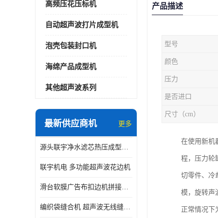
高频压花压标机
产品描述
自动超声波打片成型机
型号
泡壳包装封口机
颜色
海绵产品成型机
压力
其他超声波系列
是否进口
尺寸（cm）
最新供应商机
更多
在使用新机
源头联宇净水滤芯热压成型机器 超声波大功率封边机
程，压力轮
联宇机电 多功能超声波花边机
切零件、冷
滑台软膜广告布扣边机拼接机用于焊接热合拼接作用
模，旋转声
编织袋缝合机 超声波无线缝合机 厂家现货供应
正常情况下为