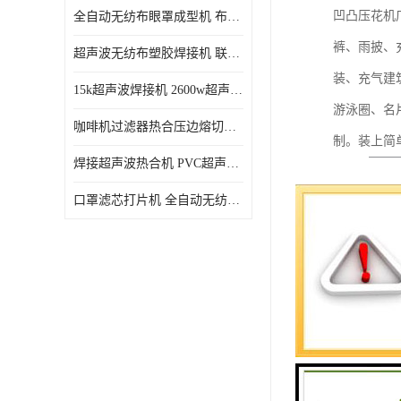
凹凸压花机
全自动无纺布眼罩成型机 布料海绵眼罩热合切边机
裤、雨披、
超声波无纺布塑胶焊接机 联宇制造
装、充气建
15k超声波焊接机 2600w超声波焊接机 联宇制造
游泳圈、名
咖啡机过滤器热合压边熔切机 超声波无纺布喷胶棉热合机
制。装上简
焊接超声波热合机 PVC超声波焊接机 无纺布超声波设备
口罩滤芯打片机 全自动无纺布压花压标设备 多层料复合机