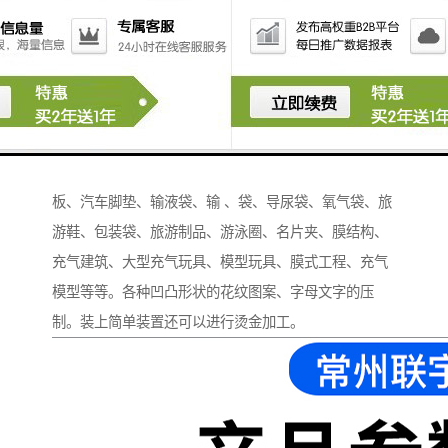
凹凸压花机广泛适用于“欢迎光临”印字地毯、救生衣、
平板电脑包、相册、笔记本、皮革、真皮压印、羊毛衫
压花、雨衣、雨裤、下水裤、雨披、充气游泳池、气
膜、张拉膜、遮阳、帐篷、膜结构伞、野战油库、索
膜、快速门、游乐设备、彩球气模、喷绘器材、塑料包
装、充气建筑物、防尘垫、电梯垫、汽车内饰、遮阳
板、汽车脚垫、输液袋、输 、袋、导尿袋、氧气袋、旅
游鞋、包装袋、旅游制品、游泳圈、名片夹、膜结构、
充气建筑、大型充气玩具、模型玩具、膜式工程、充气
模型等等。各种凹凸形状的花纹图案、字母文字的压
制。装上简单装置还可以进行烫金加工。