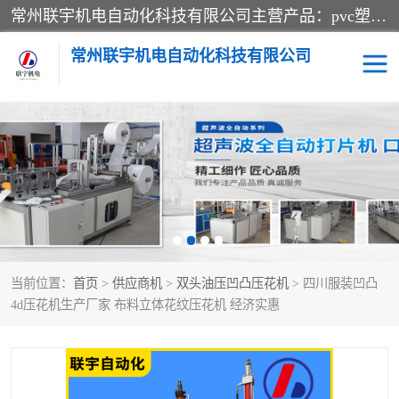
常州联宇机电自动化科技有限公司主营产品：pvc塑料焊机、高频热合机、软膜天花压边机、服装布料凹凸压花机、布料3d压印设备、服装植胶设备、超声波布料花边机、无纺布热合机、全自动压花机。
常州联宇机电自动化科技有限公司
压花定型机以及压花模具
超声波热合机
高频热合机
超声波花边机
超声波复合压花机
凹凸压花机压标机
当前位置：
首页
>
供应商机
>
双头油压凹凸压花机
> 四川服装凹凸
3040凹凸压花机
双头服装凹凸压花机
4d压花机生产厂家 布料立体花纹压花机 经济实惠
双头油压凹凸压花机
大压力油压凹凸定型机
高频压花压标机
自动超声波打片成型机