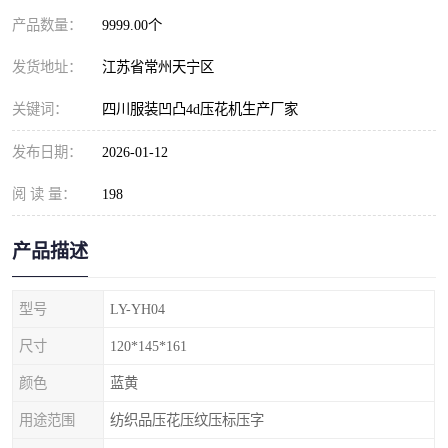
产品数量：
9999.00个
发货地址：
江苏省常州天宁区
关键词：
四川服装凹凸4d压花机生产厂家
发布日期：
2026-01-12
阅 读 量：
198
产品描述
型号
LY-YH04
尺寸
120*145*161
颜色
蓝黄
用途范围
纺织品压花压纹压标压字