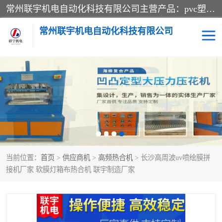
常州联宇机电自动化科技有限公司主营产品：pvc塑料焊机、高频热合机、软膜天花压边机、服装布料凹凸压花机、布料3d压印设备、服装植胶设备、超声波布料花边机、无纺布热合机、全自动压花机。
常州联宇机电自动化科技有限公司
压花定型机以及压花模具
超声波热合机
高频热合机
超声波花边机
超声波复合压花机
凹凸压花机压标机
当前位置：
首页
>
供应商机
>
高频热合机
> 长沙高周波uv喷绘膜拼
3040凹凸压花机
双头服装凹凸压花机
接机厂家 软膜灯箱布热合机 联宇制造厂家
双头油压凹凸压花机
大压力油压凹凸定型机
高频压花压标机
自动超声波打片成型机