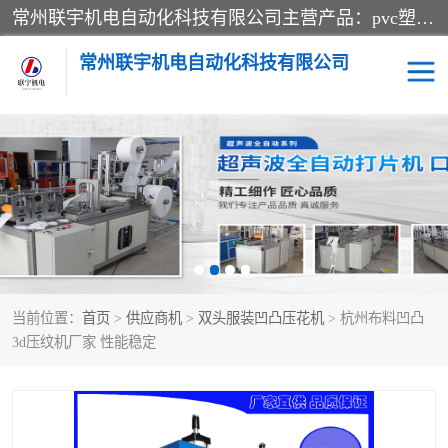
常州联宇机电自动化科技有限公司主营产品：pvc塑料焊机、高频热合机、软膜天花压边机、服装布料凹凸压花机、布料3d压印设备、服装植胶设备、超声波布料花边机、无纺布热合机、全自动压花机。
常州联宇机电自动化科技有限公司
压花定型机以及压花模具
超声波热合机
高频热合机
超声波花边机
超声波复合压花机
凹凸压花机压标机
当前位置：
首页
>
供应商机
>
双头服装凹凸压花机
> 杭州布料凹凸
3040凹凸压花机
双头服装凹凸压花机
3d压纹机厂家 性能稳定
双头油压凹凸压花机
大压力油压凹凸定型机
高频压花压标机
自动超声波打片成型机