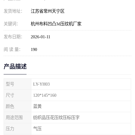
发货地址：
江苏省常州天宁区
关键词：
杭州布料凹凸3d压纹机厂家
发布日期：
2026-01-11
阅 读 量：
190
产品描述
型号
LY-YH03
尺寸
120*145*160
颜色
蓝黄
用途范围
纺织品压花压纹压标压字
压力
气压