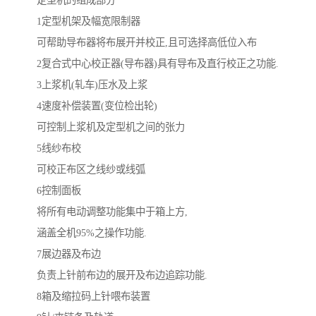
定型机的组成部分
1定型机架及幅宽限制器
可帮助导布器将布展开并校正,且可选择高低位入布
2复合式中心校正器(导布器)具有导布及直行校正之功能.
3上浆机(轧车)压水及上浆
4速度补偿装置(变位检出轮)
可控制上浆机及定型机之间的张力
5线纱布校
可校正布区之线纱或线弧
6控制面板
将所有电动调整功能集中于箱上方,
涵盖全机95%之操作功能.
7展边器及布边
负责上针前布边的展开及布边追踪功能.
8箱及缩拉码上针喂布装置