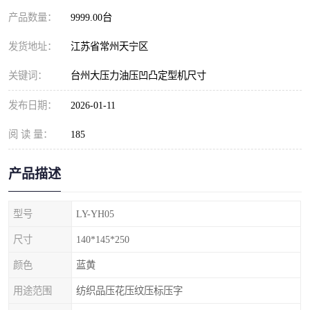
产品数量：
9999.00台
发货地址：
江苏省常州天宁区
关键词：
台州大压力油压凹凸定型机尺寸
发布日期：
2026-01-11
阅 读 量：
185
产品描述
型号
LY-YH05
尺寸
140*145*250
颜色
蓝黄
用途范围
纺织品压花压纹压标压字