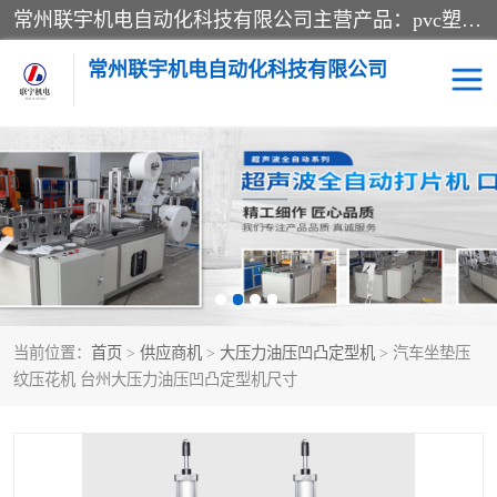
常州联宇机电自动化科技有限公司主营产品：pvc塑料焊机、高频热合机、软膜天花压边机、服装布料凹凸压花机、布料3d压印设备、服装植胶设备、超声波布料花边机、无纺布热合机、全自动压花机。
常州联宇机电自动化科技有限公司
压花定型机以及压花模具
超声波热合机
高频热合机
超声波花边机
超声波复合压花机
凹凸压花机压标机
当前位置：
首页
>
供应商机
>
大压力油压凹凸定型机
> 汽车坐垫压
3040凹凸压花机
双头服装凹凸压花机
纹压花机 台州大压力油压凹凸定型机尺寸
双头油压凹凸压花机
大压力油压凹凸定型机
高频压花压标机
自动超声波打片成型机