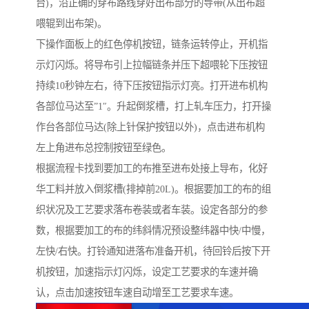
台)，沿正确的穿布路线穿好出布部分的导带(从出布超
喂辊到出布架)。
下操作面板上的红色停机按钮，链条运转停止，开机指
示灯闪烁。将导布引上拉幅链条并压下超喂轮下压按钮
持续10秒钟左右，待下压按钮指示灯亮。打开进布机构
各部位马达至”1″。升起倒浆槽，打上轧车压力，打开操
作台各部位马达(除上针保护按钮以外)，点击进布机构
左上角进布总控制按钮至绿色。
根据流程卡找到要加工的布推至进布处接上导布，化好
华工料并放入倒浆槽(排掉前20L)。根据要加工的布的组
织状况及工艺要求落布卷装或者车装。设定各部分的参
数，根据要加工的布的纬斜情况预设整纬器中快/中慢，
左快/右快。打铃通知进落布准备开机，待回铃后按下开
机按钮，加速指示灯闪烁，设定工艺要求的车速并确
认，点击加速按钮车速自动增至工艺要求车速。