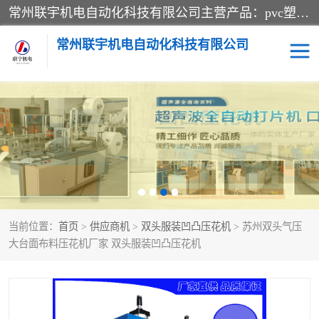
常州联宇机电自动化科技有限公司主营产品：pvc塑料焊机、高频热合机、软膜天花压边机、服装布料凹凸压花机、布料3d压印设备、服装植胶设备、超声波布料花边机、无纺布热合机、全自动压花机。
常州联宇机电自动化科技有限公司
压花定型机以及压花模具
超声波热合机
高频热合机
超声波花边机
超声波复合压花机
凹凸压花机压标机
当前位置：
首页
>
供应商机
>
双头服装凹凸压花机
> 苏州双头气压
3040凹凸压花机
双头服装凹凸压花机
大台面布料压花机厂家 双头服装凹凸压花机
双头油压凹凸压花机
大压力油压凹凸定型机
高频压花压标机
自动超声波打片成型机