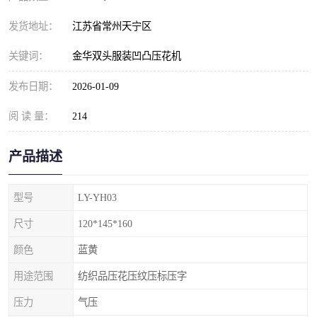
发货地址：
江苏省常州天宁区
关键词：
金华双头服装凹凸压花机
发布日期：
2026-01-09
阅 读 量：
214
产品描述
型号
LY-YH03
尺寸
120*145*160
颜色
蓝黄
用途范围
纺织品压花压纹压标压字
压力
气压