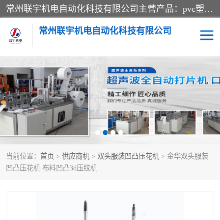
常州联宇机电自动化科技有限公司主营产品：pvc塑料焊机、高频热合机、软膜天花压边机、服装布料凹凸压花机、布料3d压印设备、服装植胶设备、超声波布料花边机、无纺布热合机、全自动压花机。
常州联宇机电自动化科技有限公司
压花定型机以及压花模具
超声波热合机
高频热合机
超声波花边机
超声波复合压花机
凹凸压花机压标机
当前位置：
首页
>
供应商机
>
双头服装凹凸压花机
> 金华双头服装
3040凹凸压花机
双头服装凹凸压花机
凹凸压花机 布料凹凸3d压纹机
双头油压凹凸压花机
大压力油压凹凸定型机
高频压花压标机
自动超声波打片成型机