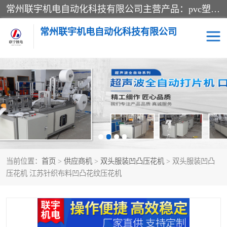
常州联宇机电自动化科技有限公司主营产品：pvc塑料焊机、高频热合机、软膜天花压边机、服装布料凹凸压花机、布料3d压印设备、服装植胶设备、超声波布料花边机、无纺布热合机、全自动压花机。
常州联宇机电自动化科技有限公司
压花定型机以及压花模具
超声波热合机
高频热合机
超声波花边机
超声波复合压花机
凹凸压花机压标机
当前位置：
首页
>
供应商机
>
双头服装凹凸压花机
> 双头服装凹凸
3040凹凸压花机
双头服装凹凸压花机
压花机 江苏针织布料凹凸花纹压花机
双头油压凹凸压花机
大压力油压凹凸定型机
高频压花压标机
自动超声波打片成型机