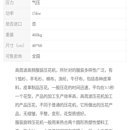
压力
气压
功率
15kw
是否进口
否
重量
460kg
尺寸（cm）
40*60
可售卖地
全国
高周波高频服装压花机，所针对的服装多样性广泛，有
T恤杉，羊毛杉，棉布，涤纶，牛仔布，包括各种皮革
料，皮革制品压花。一般压花的时间迅速，平均在3-5秒
一个花型，产品的加工生产效率高，高周波压花机加工
的产品压花，不同于普通的压花机，它所做出的压花产
品，无褶皱，平整，变形，花型质感好。
服装旋转压花机一般用来热合两个圆形热塑性塑料工