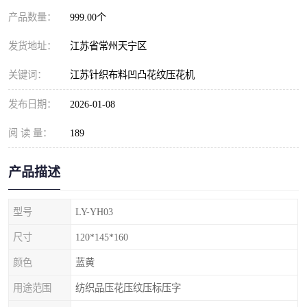
产品数量：
999.00个
发货地址：
江苏省常州天宁区
关键词：
江苏针织布料凹凸花纹压花机
发布日期：
2026-01-08
阅 读 量：
189
产品描述
型号
LY-YH03
尺寸
120*145*160
颜色
蓝黄
用途范围
纺织品压花压纹压标压字