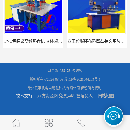
PVC包装袋高频热合机 立体袋焊接机 找联宇生产厂家
双工位服装布料凹凸英文字母压字机找联宇制造厂
您是第
13551751
位访客
版权所有 ©2026-08-08
苏ICP备2021004263号-1
常州联宇机电自动化科技有限公司
保留所有权利.
技术支持：
八方资源网
免责声明
管理员入口
网站地图
汽车坐垫压纹压花机规格 单头大台面凹凸压花机 现货供应
浙江布料凹凸4d压纹机生产厂家 服装凹凸4d压纹植胶机 经济实惠