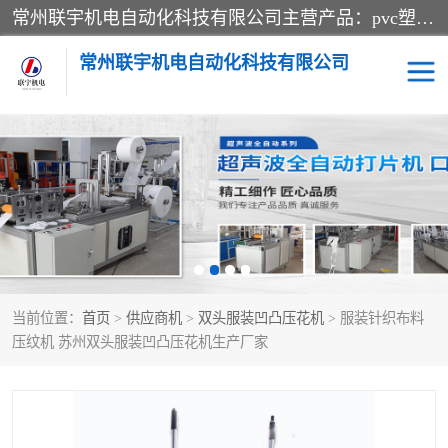
常州联宇机电自动化科技有限公司主营产品：pvc塑料焊机、高频热合机、软膜天花压边机、服装布料凹凸压花机、布料3d压印设备、服装植胶设备、超声波布料花边机、无纺布热合机、全自动压花机。
常州联宇机电自动化科技有限公司
压花定型机以及压花模具
超声波热合机
高频热合机
超声波花边机
超声波复合压花机
凹凸压花机压标机
当前位置：
首页
>
供应商机
>
双头服装凹凸压花机
> 服装针织布料
3040凹凸压花机
双头服装凹凸压花机
压纹机 苏州双头服装凹凸压花机生产厂家
双头油压凹凸压花机
大压力油压凹凸定型机
高频压花压标机
自动超声波打片成型机