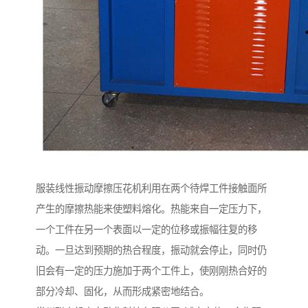
服装线性振动摩擦压花机利用在两个待焊工件接触面所
产生的摩擦热能来使塑料熔化。热能来自一定压力下，
一个工件在另一个表面以一定的位移或振幅往复的移
动。一旦达到预期的热合程度，振动就会停止，同时仍
旧会有一定的压力施加于两个工件上，使刚刚热合好的
部分冷却、固化，从而形成紧密地结合。