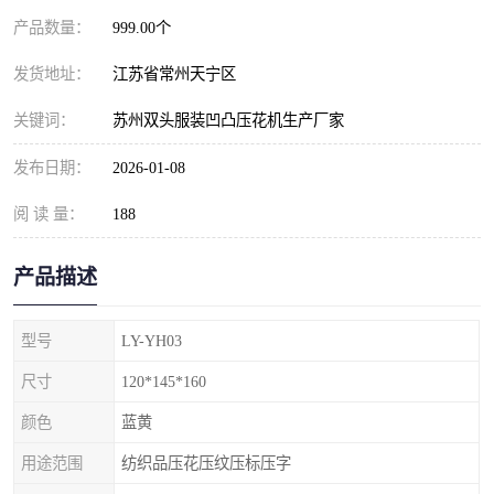
产品数量：
999.00个
发货地址：
江苏省常州天宁区
关键词：
苏州双头服装凹凸压花机生产厂家
发布日期：
2026-01-08
阅 读 量：
188
产品描述
型号
LY-YH03
尺寸
120*145*160
颜色
蓝黄
用途范围
纺织品压花压纹压标压字