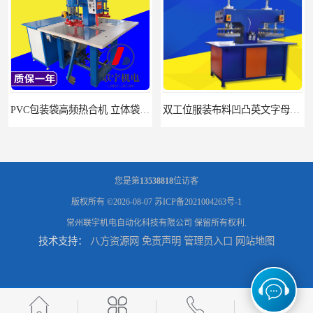
双工位服装布料凹凸英文字母压字机找联宇制造厂
汽车坐垫压纹压花机规格 单头大台面凹凸压花机 现货供应
您是第
13538818
位访客
版权所有 ©2026-08-07
苏ICP备2021004263号-1
常州联宇机电自动化科技有限公司
保留所有权利.
技术支持：
八方资源网
免责声明
管理员入口
网站地图
浙江布料凹凸4d压纹机生产厂家 服装凹凸4d压纹植胶机 经济实惠
面料凹凸压纹机厂家 毛巾干发巾压标压logo设备 性能稳定