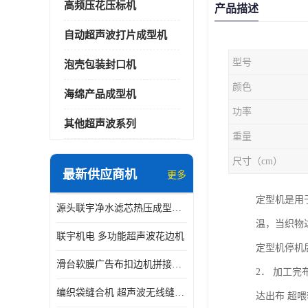
高频压花压标机
产品描述
自动超声波打片成型机
型号
泡壳包装封口机
颜色
海绵产品成型机
功率
其他超声波系列
重量
尺寸（cm）
最新供应商机
更多
定型机是用
源头联宇净水滤芯热压成型机器 超声波大功率封边机
温，当织物
联宇机电 多功能超声波花边机
定型机停机
滑台软膜广告布扣边机拼接机用于焊接热合拼接作用
2． 加工
编织袋缝合机 超声波无线缝合机 厂家现货供应
达出布 超