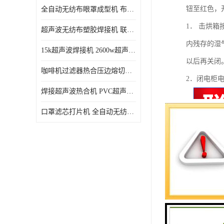
钮至红色，
全自动无纺布眼罩成型机 布料海绵眼罩热合切边机
1． 击烘
超声波无纺布塑胶焊接机 联宇制造
内残存的湿
15k超声波焊接机 2600w超声波焊接机 联宇制造
以后再关闭
咖啡机过滤器热合压边熔切机 超声波无纺布喷胶棉热合机
2．闭电柜
焊接超声波热合机 PVC超声波焊接机 无纺布超声波设备
口罩滤芯打片机 全自动无纺布压花压标设备 多层料复合机