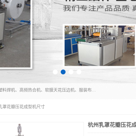
常州联宇机电自动化科技有限公司主营产品：pvc塑料焊机、高频热合机、软膜天花压边机、服装布料凹凸压花机、布料3d压印设备、服装植胶设备、超声波布料花边机、无纺布热合机、全自动压花机。
州乳罩花瓣压花成型机尺寸
杭州乳罩花瓣压花