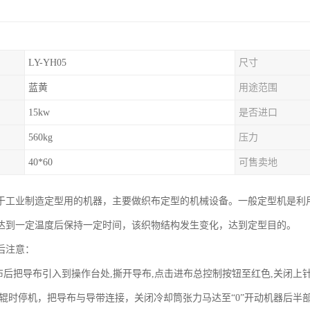
LY-YH05
尺寸
蓝黄
用途范围
15kw
是否进口
560kg
压力
40*60
可售卖地
于工业制造定型用的机器，主要做织布定型的机械设备。一般定型机是利
达到一定温度后保持一定时间，该织物结构发生变化，达到定型目的。
后注意：
完布后把导布引入到操作台处,撕开导布,点击进布总控制按钮至红色,关闭上
喂辊时停机，把导布与导带连接，关闭冷却筒张力马达至“0”开动机器后