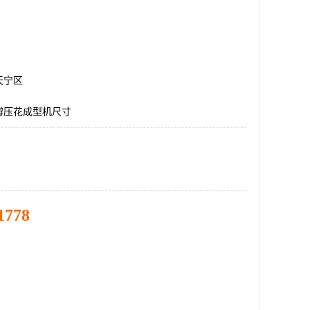
天宁区
瓣压花成型机尺寸
1778