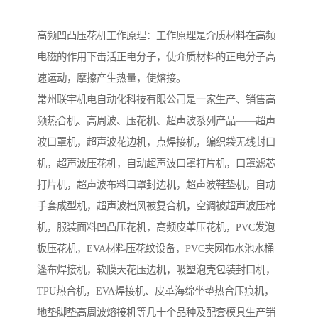
高频凹凸压花机工作原理：工作原理是介质材料在高频
电磁的作用下击活正电分子，使介质材料的正电分子高
速运动，摩擦产生热量，使熔接。
常州联宇机电自动化科技有限公司是一家生产、销售高
频热合机、高周波、压花机、超声波系列产品——超声
波口罩机，超声波花边机，点焊接机，编织袋无线封口
机，超声波压花机，自动超声波口罩打片机，口罩滤芯
打片机，超声波布料口罩封边机，超声波鞋垫机，自动
手套成型机，超声波档风被复合机，空调被超声波压棉
机，服装面料凹凸压花机，高频皮革压花机，PVC发泡
板压花机，EVA材料压花纹设备，PVC夹网布水池水桶
篷布焊接机，软膜天花压边机，吸塑泡壳包装封口机，
TPU热合机，EVA焊接机、皮革海绵坐垫热合压痕机，
地垫脚垫高周波熔接机等几十个品种及配套模具生产销