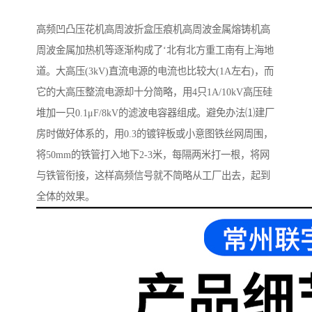
高频凹凸压花机高周波折盒压痕机高周波金属熔铸机高
周波金属加热机等逐渐构成了‘北有北方重工南有上海地
道。大高压(3kV)直流电源的电流也比较大(1A左右)，而
它的大高压整流电源却十分简略，用4只1A/10kV高压硅
堆加一只0.1μF/8kV的滤波电容器组成。避免办法⑴建厂
房时做好体系的，用0.3的镀锌板或小意图铁丝网周围，
将50mm的铁管打入地下2-3米，每隔两米打一根，将网
与铁管衔接，这样高频信号就不简略从工厂出去，起到
全体的效果。