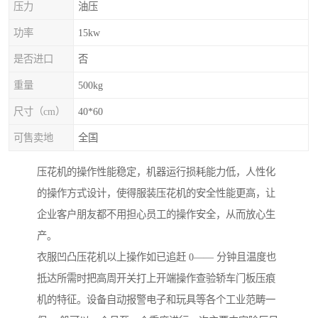
压力
油压
功率
15kw
是否进口
否
重量
500kg
尺寸（cm）
40*60
可售卖地
全国
压花机的操作性能稳定，机器运行损耗能力低，人性化
的操作方式设计，使得服装压花机的安全性能更高，让
企业客户朋友都不用担心员工的操作安全，从而放心生
产。
衣服凹凸压花机以上操作如已追赶 0—— 分钟且温度也
抵达所需时把高周开关打上开端操作查验轿车门板压痕
机的特征。设备自动报警电子和玩具等各个工业范畴一