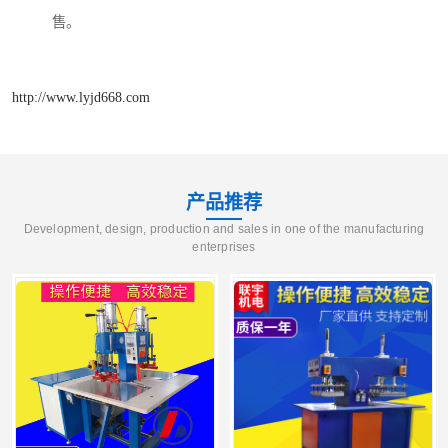
售。
http://www.lyjd668.com
产品推荐
Development, design, production and sales in one of the manufacturing
enterprises