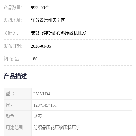
产品数量：
9999.00个
发货地址：
江苏省常州天宁区
关键词：
安徽服装针织布料压纹机批发
发布日期：
2026-01-06
阅 读 量：
186
产品描述
型号
LY-YH04
尺寸
120*145*161
颜色
蓝黄
用途范围
纺织品压花压纹压标压字