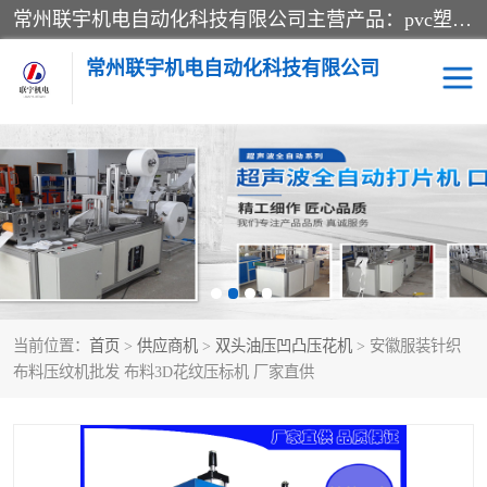
常州联宇机电自动化科技有限公司主营产品：pvc塑料焊机、高频热合机、软膜天花压边机、服装布料凹凸压花机、布料3d压印设备、服装植胶设备、超声波布料花边机、无纺布热合机、全自动压花机。
常州联宇机电自动化科技有限公司
压花定型机以及压花模具
超声波热合机
高频热合机
超声波花边机
超声波复合压花机
凹凸压花机压标机
当前位置：
首页
>
供应商机
>
双头油压凹凸压花机
> 安徽服装针织
3040凹凸压花机
双头服装凹凸压花机
布料压纹机批发 布料3D花纹压标机 厂家直供
双头油压凹凸压花机
大压力油压凹凸定型机
高频压花压标机
自动超声波打片成型机