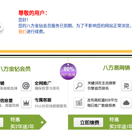
示灯闪烁。将导布引上拉幅链条并压下超喂轮下压按钮
持续10秒钟左右，待下压按钮指示灯亮。打开进布机构
各部位马达至”1″。升起倒浆槽，打上轧车压力，打开操
作台各部位马达(除上针保护按钮以外)，点击进布机构
左上角进布总控制按钮至绿色。
根据流程卡找到要加工的布推至进布处接上导布，化好
华工料并放入倒浆槽(排掉前20L)。根据要加工的布的组
织状况及工艺要求落布卷装或者车装。设定各部分的参
数，根据要加工的布的纬斜情况预设整纬器中快/中慢，
左快/右快。打铃通知进落布准备开机，待回铃后按下开
机按钮，加速指示灯闪烁，设定工艺要求的车速并确
认，点击加速按钮车速自动增至工艺要求车速。