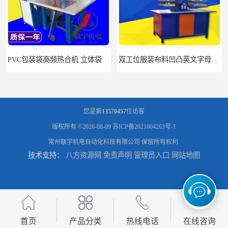
PVC包装袋高频热合机 立体袋焊接机 找联宇生产厂家
双工位服装布料凹凸英文字母压字机找联宇制造厂
您是第
13570457
位访客
版权所有 ©2026-08-09
苏ICP备2021004263号-1
常州联宇机电自动化科技有限公司
保留所有权利.
技术支持：
八方资源网
免责声明
管理员入口
网站地图
汽车坐垫压纹压花机规格 单头大台面凹凸压花机 现货供应
浙江布料凹凸4d压纹机生产厂家 服装凹凸4d压纹植胶机 经济实惠
首页
产品分类
热线电话
在线咨询