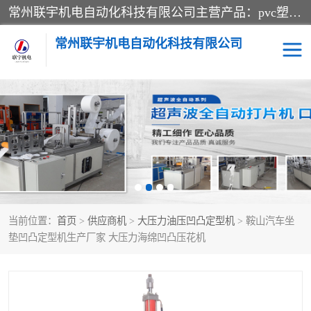
常州联宇机电自动化科技有限公司主营产品：pvc塑料焊机、高频热合机、软膜天花压边机、服装布料凹凸压花机、布料3d压印设备、服装植胶设备、超声波布料花边机、无纺布热合机、全自动压花机。
常州联宇机电自动化科技有限公司
压花定型机以及压花模具
超声波热合机
高频热合机
超声波花边机
超声波复合压花机
凹凸压花机压标机
当前位置：
首页
>
供应商机
>
大压力油压凹凸定型机
> 鞍山汽车坐
3040凹凸压花机
双头服装凹凸压花机
垫凹凸定型机生产厂家 大压力海绵凹凸压花机
双头油压凹凸压花机
大压力油压凹凸定型机
高频压花压标机
自动超声波打片成型机