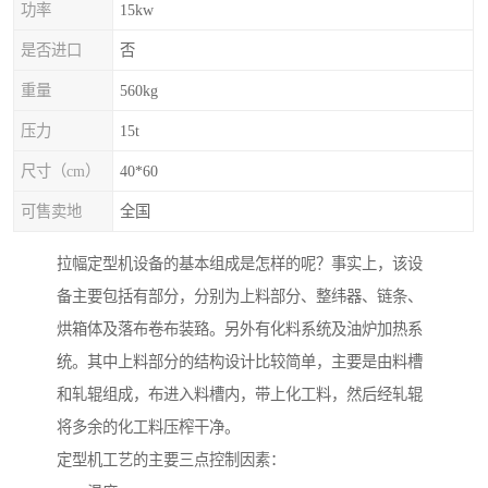
功率
15kw
是否进口
否
重量
560kg
压力
15t
尺寸（cm）
40*60
可售卖地
全国
拉幅定型机设备的基本组成是怎样的呢？事实上，该设
备主要包括有部分，分别为上料部分、整纬器、链条、
烘箱体及落布卷布装臵。另外有化料系统及油炉加热系
统。其中上料部分的结构设计比较简单，主要是由料槽
和轧辊组成，布进入料槽内，带上化工料，然后经轧辊
将多余的化工料压榨干净。
定型机工艺的主要三点控制因素：