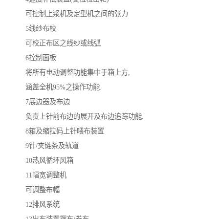
可控制上浆机及定型机之间的张力
5线纱布校
可校正布区之线纱或线弧
6控制面板
将所有电动调整功能集中于箱上方,
涵盖全机95%之操作功能.
7展边器及布边
负责上针前布边的展开及布边追踪功能.
8箱及缩拉码上针喂布装置
9针/夹链条及轨道
10热风循环风箱
11幅宽调整机
可调整布幅
12排风系统