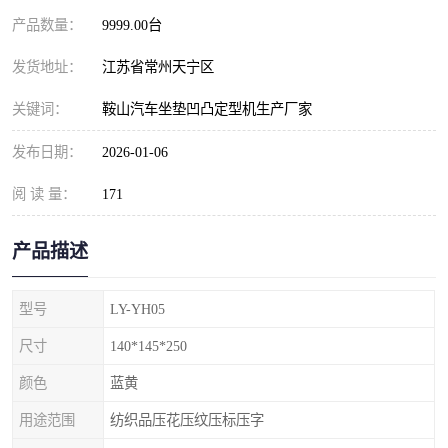
产品数量：
9999.00台
发货地址：
江苏省常州天宁区
关键词：
鞍山汽车坐垫凹凸定型机生产厂家
发布日期：
2026-01-06
阅 读 量：
171
产品描述
型号
LY-YH05
尺寸
140*145*250
颜色
蓝黄
用途范围
纺织品压花压纹压标压字