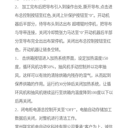
2． 加工完布后把导布引入到操作台处,撕开导布,点击进
布总控制按钮至红色,关闭上针保护按钮至“0”。开动机
器后半部分，待导布头到达出布 超喂辊时停机，把导布
与导带连接，关闭冷却筒张力马达至“0”开动机器后半部
分至导布完全出出布架停机。关闭出布总控制按钮至红
色，开动机器让链条空转。
1． 击烘箱按钮进入加热系统界面，设定加热温度150
度，循环风机功率50%，抽风机手动控制并以功率抽
风，这样可以有效的清除烘箱内残存的湿气，从而起到
保养烘箱的作用。运行约30分钟后关闭加热系统，让循
环风机和抽风机继续运行至烘箱内温度降到100度以下以
后再关闭。
2．闭电柜电源总控制开关至“OFF”，电脑自动存储加工
数据后关闭，对整机进行清洁工作。
常州联宇机电自动化科技有限公司秉承“客户为上，诚信