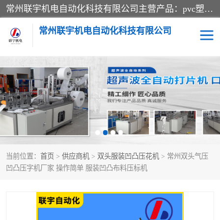
常州联宇机电自动化科技有限公司主营产品：pvc塑料焊机、高频热合机、软膜天花压边机、服装布料凹凸压花机、布料3d压印设备、服装植胶设备、超声波布料花边机、无纺布热合机、全自动压花机。
常州联宇机电自动化科技有限公司
压花定型机以及压花模具
超声波热合机
高频热合机
超声波花边机
超声波复合压花机
凹凸压花机压标机
当前位置：
首页
>
供应商机
>
双头服装凹凸压花机
> 常州双头气压
3040凹凸压花机
双头服装凹凸压花机
凹凸压字机厂家 操作简单 服装凹凸布料压标机
双头油压凹凸压花机
大压力油压凹凸定型机
高频压花压标机
自动超声波打片成型机