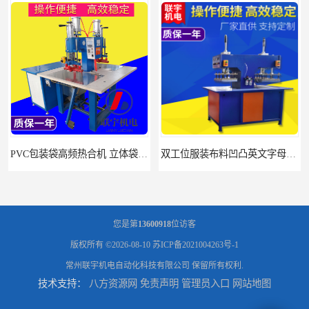
双工位服装布料凹凸英文字母压字机找联宇制造厂
汽车坐垫压纹压花机规格 单头大台面凹凸压花机 现货供应
您是第
13600918
位访客
版权所有 ©2026-08-10
苏ICP备2021004263号-1
常州联宇机电自动化科技有限公司
保留所有权利.
技术支持：
八方资源网
免责声明
管理员入口
网站地图