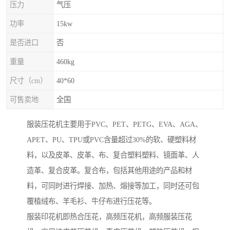
压力
气压
功率
15kw
是否进口
否
重量
460kg
尺寸（cm）
40*60
可售卖地
全国
服装压花机主要用于PVC、PET、PETG、EVA、AGA、
APET、PU、TPU或PVC含量超过30%的软、硬塑料材
料，以及皮革、皮革、布、复合塑料塑料、镜面革、人
造革、复合皮革。复合布，包括其他用途的产品和材
料，可同时进行焊接、加热、熔接等加工，同时还可包
覆植绒布、羊毛衫、牛仔布进行压花等。
服装印花机即热合压花，高频压花机，高频服装压花