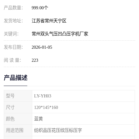
产品数量：
999.00个
发货地址：
江苏省常州天宁区
关键词：
常州双头气压凹凸压字机厂家
发布日期：
2026-01-05
阅 读 量：
223
产品描述
型号
LY-YH03
尺寸
120*145*160
颜色
蓝黄
用途范围
纺织品压花压纹压标压字