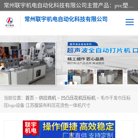
常州联宇机电自动化科技有限公司主营产品：pvc塑料焊机、高频热合机、软膜天花压边机、服装布料凹凸压花机、布料3d压印设备、服装植胶设备、超声波布料花边机、无纺布热合机、全自动压花机。
常州联宇机电自动化科技有限公司
压花定型机以及压花模具
超声波热合机
高频热合机
超声波花边机
超声波复合压花机
凹凸压花机压标机
当前位置：
首页
>
供应商机
>
凹凸压花机压标机
> 毛巾干发巾压标
3040凹凸压花机
双头服装凹凸压花机
压logo设备 江苏服装布料压花烫色一体机尺寸
双头油压凹凸压花机
大压力油压凹凸定型机
高频压花压标机
自动超声波打片成型机