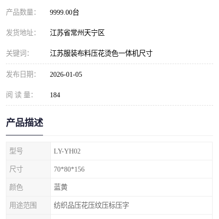
产品数量：
9999.00台
发货地址：
江苏省常州天宁区
关键词：
江苏服装布料压花烫色一体机尺寸
发布日期：
2026-01-05
阅 读 量：
184
产品描述
型号
LY-YH02
尺寸
70*80*156
颜色
蓝黄
用途范围
纺织品压花压纹压标压字