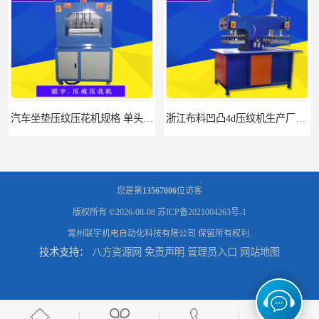
汽车坐垫压纹压花机规格 单头大台面凹凸压花机 现货供应
浙江布料凹凸4d压纹机生产厂家 服装凹凸4d压纹植胶机 经济实惠
您是第
13567006
位访客
版权所有 ©2026-08-08
苏ICP备2021004263号-1
常州联宇机电自动化科技有限公司
保留所有权利.
技术支持：
八方资源网
免责声明
管理员入口
网站地图
面料凹凸压纹机厂家 毛巾干发巾压标压logo设备 性能稳定
浙江布料凹凸4d压纹机厂家 服装针织布料凹凸压纹机 性能稳定