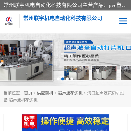
常州联宇机电自动化科技有限公司主营产品：pvc塑料焊机、高频热合机、软膜天花压边机、服装布料凹凸压花机、布料3d压印设备、服装植胶设备、超声波布料花边机、无纺布热合机、全自动压花机。
常州联宇机电自动化科技有限公司
压花定型机以及压花模具
超声波热合机
高频热合机
超声波花边机
超声波复合压花机
凹凸压花机压标机
当前位置：
首页
>
供应商机
>
超声波花边机
> 海口超声波花边机设
3040凹凸压花机
双头服装凹凸压花机
备 超声波机花边机
双头油压凹凸压花机
大压力油压凹凸定型机
高频压花压标机
自动超声波打片成型机