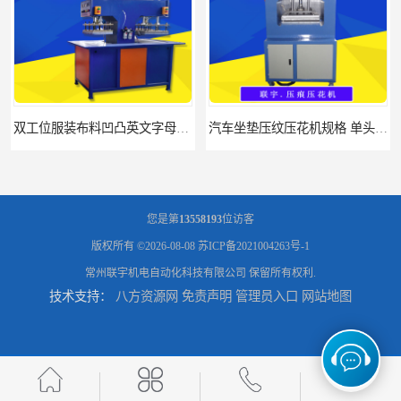
双工位服装布料凹凸英文字母压字机找联宇制造厂
汽车坐垫压纹压花机规格 单头大台面凹凸压花机 现货供应
您是第
13558193
位访客
版权所有 ©2026-08-08
苏ICP备2021004263号-1
常州联宇机电自动化科技有限公司
保留所有权利.
技术支持：
八方资源网
免责声明
管理员入口
网站地图
浙江布料凹凸4d压纹机生产厂家 服装凹凸4d压纹植胶机 经济实惠
面料凹凸压纹机厂家 毛巾干发巾压标压logo设备 性能稳定