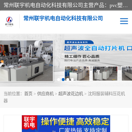
常州联宇机电自动化科技有限公司主营产品：pvc塑料焊机、高频热合机、软膜天花压边机、服装布料凹凸压花机、布料3d压印设备、服装植胶设备、超声波布料花边机、无纺布热合机、全自动压花机。
常州联宇机电自动化科技有限公司
压花定型机以及压花模具
超声波热合机
高频热合机
超声波花边机
超声波复合压花机
凹凸压花机压标机
当前位置：
首页
>
供应商机
>
超声波花边机
> 沈阳服装辅料压花机
3040凹凸压花机
双头服装凹凸压花机
器
双头油压凹凸压花机
大压力油压凹凸定型机
高频压花压标机
自动超声波打片成型机