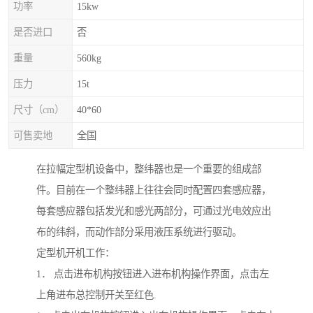
功率
15kw
是否进口
否
重量
560kg
压力
15t
尺寸（cm）
40*60
可售卖地
全国
在拉幅定型机设备中，整纬器也是一个重要的组成部
件。目前在一个整纬器上往往会同时配置四套感应器，
每套感应器包括发光和感光两部分，可通过光电效应出
布的纬斜，而动作部分采用液压系统进行驱动。
定型机开机工作：
1． 点击进布机构按钮进入进布机构操作界面，点击左
上角进布总控制开关至红色.