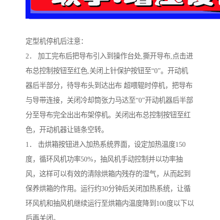
定型机停机后注意：
2． 加工完布后把导布引入到操作台处,撕开导布,点击进
布总控制按钮至红色,关闭上针保护按钮至“0”。开动机
器后半部分，待导布头到达出布 超喂辊时停机，把导布
与导带连接，关闭冷却筒张力马达至“0”开动机器后半部
分至导布完全出出布架停机。关闭出布总控制按钮至红
色，开动机器让链条空转。
1． 击烘箱按钮进入加热系统界面，设定加热温度150
度，循环风机功率50%，抽风机手动控制并以功率抽
风，这样可以有效的清除烘箱内残存的湿气，从而起到
保养烘箱的作用。运行约30分钟后关闭加热系统，让循
环风机和抽风机继续运行至烘箱内温度降到100度以下以
后再关闭。