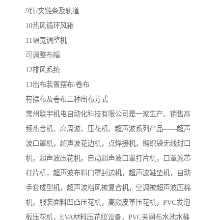
9针/夹链条及轨道
10热风循环风箱
11幅宽调整机
可调整布幅
12排风系统
13出布装置摆布/卷布
有摆布及卷布二种出布方式
常州联宇机电自动化科技有限公司是一家生产、销售高
频热合机、高周波、压花机、超声波系列产品——超声
波口罩机，超声波花边机，点焊接机，编织袋无线封口
机，超声波压花机，自动超声波口罩打片机，口罩滤芯
打片机，超声波布料口罩封边机，超声波鞋垫机，自动
手套成型机，超声波档风被复合机，空调被超声波压棉
机，服装面料凹凸压花机，高频皮革压花机，PVC发泡
板压花机，EVA材料压花纹设备，PVC夹网布水池水桶