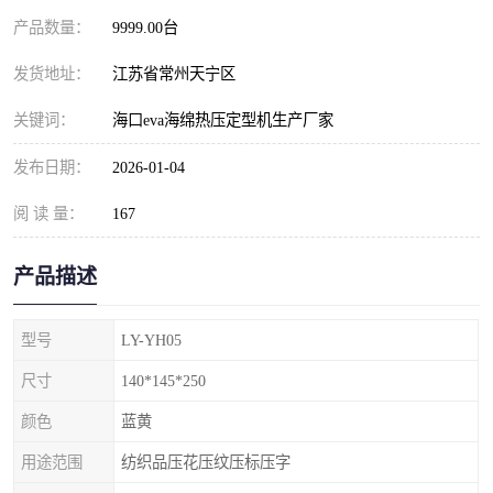
产品数量：
9999.00台
发货地址：
江苏省常州天宁区
关键词：
海口eva海绵热压定型机生产厂家
发布日期：
2026-01-04
阅 读 量：
167
产品描述
型号
LY-YH05
尺寸
140*145*250
颜色
蓝黄
用途范围
纺织品压花压纹压标压字