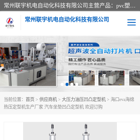
常州联宇机电自动化科技有限公司主营产品：pvc塑料焊机、高频热合机、软膜天花压边机、服装布料凹凸压花机、布料3d压印设备、服装植胶设备、超声波布料花边机、无纺布热合机、全自动压花机。
常州联宇机电自动化科技有限公司
压花定型机以及压花模具
超声波热合机
高频热合机
超声波花边机
超声波复合压花机
凹凸压花机压标机
当前位置：
首页
>
供应商机
>
大压力油压凹凸定型机
> 海口eva海绵
3040凹凸压花机
双头服装凹凸压花机
热压定型机生产厂家 汽车坐垫凹凸定型机 欢迎订购
双头油压凹凸压花机
大压力油压凹凸定型机
高频压花压标机
自动超声波打片成型机