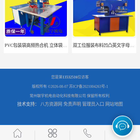
PVC包装袋高频热合机 立体袋焊接机 找联宇生产厂家
双工位服装布料凹凸英文字母压字机找联宇制造厂
您是第
13532516
位访客
版权所有 ©2026-08-07
苏ICP备2021004263号-1
常州联宇机电自动化科技有限公司
保留所有权利.
技术支持：
八方资源网
免责声明
管理员入口
网站地图
汽车坐垫压纹压花机规格 单头大台面凹凸压花机 现货供应
浙江布料凹凸4d压纹机生产厂家 服装凹凸4d压纹植胶机 经济实惠