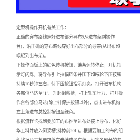
定型机操作开机有关工作：
正确的穿布路线穿好进布部分导布9从进布架到操作
台)，沿正确的穿布路线穿好出布部分的导带(从出布超
喂辊到出布架)。
下操作面板上的红色停机按钮，链条运转停止，开机指
示灯闪烁。将导布引上拉幅链条并压下超喂轮下压按钮
持续10秒钟左右，待下压按钮指示灯亮。打开进布机构
各部位马达至”1″。升起倒浆槽，打上轧车压力，打开操
作台各部位马达(除上针保护按钮以外)，点击进布机构
左上角进布总控制按钮至绿色。
根据流程卡找到要加工的布推至进布处接上导布，化好
华工料并放入倒浆槽(排掉前20L)。根据要加工的布的组