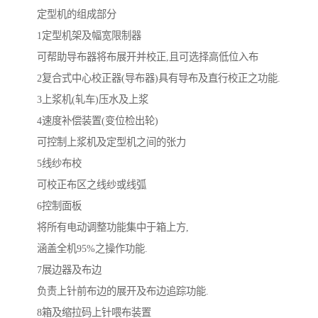
定型机的组成部分
1定型机架及幅宽限制器
可帮助导布器将布展开并校正,且可选择高低位入布
2复合式中心校正器(导布器)具有导布及直行校正之功能.
3上浆机(轧车)压水及上浆
4速度补偿装置(变位检出轮)
可控制上浆机及定型机之间的张力
5线纱布校
可校正布区之线纱或线弧
6控制面板
将所有电动调整功能集中于箱上方,
涵盖全机95%之操作功能.
7展边器及布边
负责上针前布边的展开及布边追踪功能.
8箱及缩拉码上针喂布装置