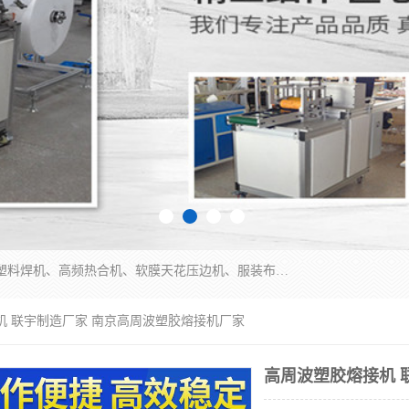
常州联宇机电自动化科技有限公司主营产品：pvc塑料焊机、高频热合机、软膜天花压边机、服装布料凹凸压花机、布料3d压印设备、服装植胶设备、超声波布料花边机、无纺布热合机、全自动压花机。
机 联宇制造厂家 南京高周波塑胶熔接机厂家
高周波塑胶熔接机 