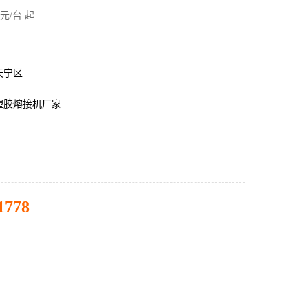
元/台 起
天宁区
塑胶熔接机厂家
1778