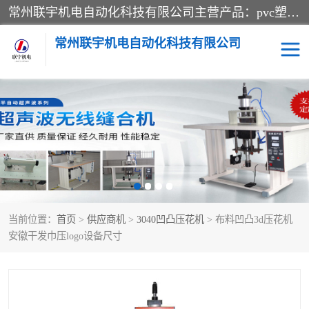
常州联宇机电自动化科技有限公司主营产品：pvc塑料焊机、高频热合机、软膜天花压边机、服装布料凹凸压花机、布料3d压印设备、服装植胶设备、超声波布料花边机、无纺布热合机、全自动压花机。
常州联宇机电自动化科技有限公司
压花定型机以及压花模具
超声波热合机
高频热合机
超声波花边机
超声波复合压花机
凹凸压花机压标机
当前位置：
首页
>
供应商机
>
3040凹凸压花机
> 布料凹凸3d压花机
3040凹凸压花机
双头服装凹凸压花机
安徽干发巾压logo设备尺寸
双头油压凹凸压花机
大压力油压凹凸定型机
高频压花压标机
自动超声波打片成型机