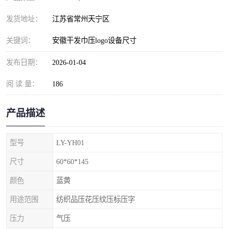
发货地址：
江苏省常州天宁区
关键词：
安徽干发巾压logo设备尺寸
发布日期：
2026-01-04
阅 读 量：
186
产品描述
型号
LY-YH01
尺寸
60*60*145
颜色
蓝黄
用途范围
纺织品压花压纹压标压字
压力
气压