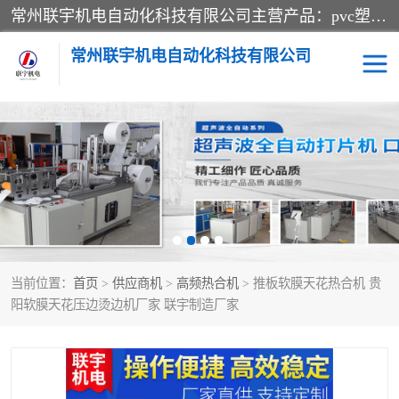
常州联宇机电自动化科技有限公司主营产品：pvc塑料焊机、高频热合机、软膜天花压边机、服装布料凹凸压花机、布料3d压印设备、服装植胶设备、超声波布料花边机、无纺布热合机、全自动压花机。
常州联宇机电自动化科技有限公司
压花定型机以及压花模具
超声波热合机
高频热合机
超声波花边机
超声波复合压花机
凹凸压花机压标机
当前位置：
首页
>
供应商机
>
高频热合机
> 推板软膜天花热合机 贵
3040凹凸压花机
双头服装凹凸压花机
阳软膜天花压边烫边机厂家 联宇制造厂家
双头油压凹凸压花机
大压力油压凹凸定型机
高频压花压标机
自动超声波打片成型机