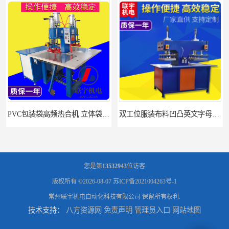
PVC包装袋高频热合机 立体袋焊接机 找联宇生产厂家
双工位服装布料凹凸英文字母压字机找联宇制造厂
您是第
13532943
位访客
版权所有 ©2026-08-07
苏ICP备2021004263号-1
常州联宇机电自动化科技有限公司
保留所有权利.
技术支持：
八方资源网
免责声明
管理员入口
网站地图