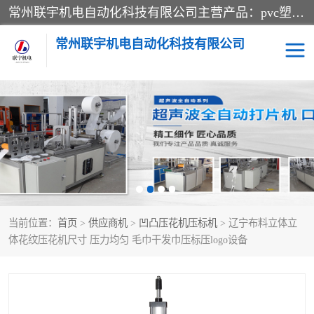
常州联宇机电自动化科技有限公司主营产品：pvc塑料焊机、高频热合机、软膜天花压边机、服装布料凹凸压花机、布料3d压印设备、服装植胶设备、超声波布料花边机、无纺布热合机、全自动压花机。
常州联宇机电自动化科技有限公司
压花定型机以及压花模具
超声波热合机
高频热合机
超声波花边机
超声波复合压花机
凹凸压花机压标机
当前位置：
首页
>
供应商机
>
凹凸压花机压标机
> 辽宁布料立体立
3040凹凸压花机
双头服装凹凸压花机
体花纹压花机尺寸 压力均匀 毛巾干发巾压标压logo设备
双头油压凹凸压花机
大压力油压凹凸定型机
高频压花压标机
自动超声波打片成型机