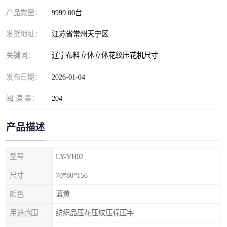
产品数量：
9999.00台
发货地址：
江苏省常州天宁区
关键词：
辽宁布料立体立体花纹压花机尺寸
发布日期：
2026-01-04
阅 读 量：
204
产品描述
型号
LY-YH02
尺寸
70*80*156
颜色
蓝黄
用途范围
纺织品压花压纹压标压字