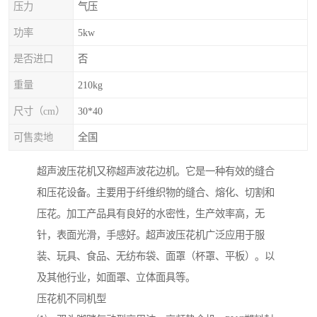
压力
气压
功率
5kw
是否进口
否
重量
210kg
尺寸（cm）
30*40
可售卖地
全国
超声波压花机又称超声波花边机。它是一种有效的缝合
和压花设备。主要用于纤维织物的缝合、熔化、切割和
压花。加工产品具有良好的水密性，生产效率高，无
针，表面光滑，手感好。超声波压花机广泛应用于服
装、玩具、食品、无纺布袋、面罩（杯罩、平板）。以
及其他行业，如面罩、立体面具等。
压花机不同机型