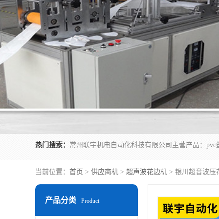
热门搜索：
当前位置：
首页
>
供应商机
>
超声波花边机
> 银川超音波压
产品分类
Product