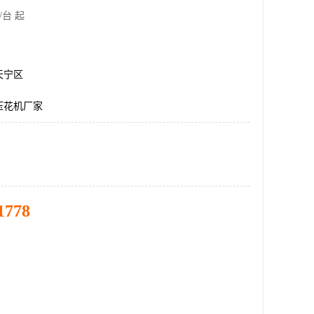
/台 起
天宁区
压花机厂家
1778