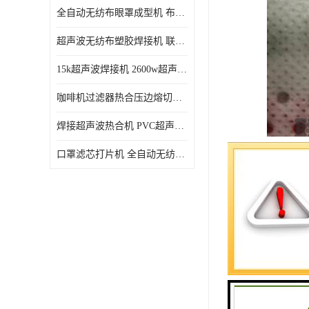
全自动无纺布眼罩成型机 布料海绵眼罩热合切边机
超声波无纺布塑胶焊接机 联宇制造
15k超声波焊接机 2600w超声波焊接机 联宇制造
咖啡机过滤器热合压边熔切机 超声波无纺布喷胶棉热合机
焊接超声波热合机 PVC超声波焊接机 无纺布超声波设备
口罩滤芯打片机 全自动无纺布压花压标设备 多层料复合机