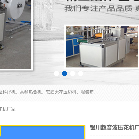
常州联宇机电自动化科技有限公司主营产品：pvc塑料焊机、高频热合机、软膜天花压边机、服装布料凹凸压花机、布料3d压印设备、服装植胶设备、超声波布料花边机、无纺布热合机、全自动压花机。
花机厂家
银川超音波压花机