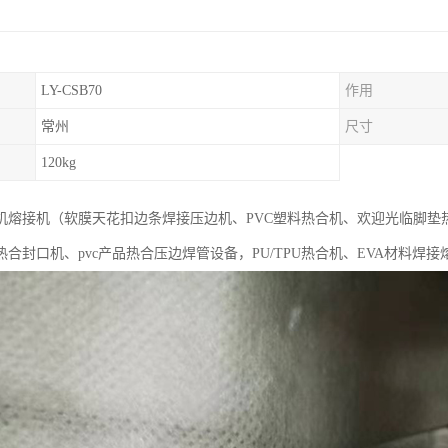
LY-CSB70
作用
常州
尺寸
120kg
机熔接机（软膜天花扣边条焊接压边机、PVC塑料热合机、欢迎光临脚垫
合封口机、pvc产品热合压边焊管设备，PU/TPU热合机、EVA材料焊接