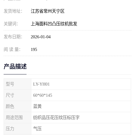
发货地址：
江苏省常州天宁区
关键词：
上海面料凹凸压纹机批发
发布日期：
2026-01-04
阅 读 量：
195
产品描述
型号
LY-YH01
尺寸
60*60*145
颜色
蓝黄
用途范围
纺织品压花压纹压标压字
压力
气压