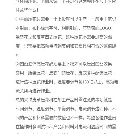
立体感压花，下面来说一下在进行这两种压花加工时应
注意些什么！
①平面压花只需要一个上没就可以生产，一般用于笔记
本封面、布料标志字母、相册封面、座垫表面LOGO、
坐垫花型和皮革凹式压花，这种压花不需要过高的温
度，只需要把高频电流调节到和它模具相符合的数值即
可。
②凹凸立体感压花必须要上下模才可以压出凹凸效果，
常用于服装压花、皮衣门禁压花、皮衣各种配饰压花，
进行这种压花作业时，温度要调节到150℃以上，高频电
流关闭再进行作业。
总的来说皮革压花机在加工产品时需注意的事项就是：
时间调节、温度调节、平衡调节、电流调节这四种，不
同的产品和材料需要的数值也不一样，希望各位作业员
在操作时多测试每种产品和材料对电流和温度时间的需