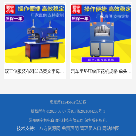
汽车坐垫压纹压花机规格 单头大台面凹凸压花机 现货供应
浙江布料凹凸4d压纹机生产厂家 服装凹凸4d压纹植胶机 经济实惠
您是第
13545652
位访客
版权所有 ©2026-08-07
苏ICP备2021004263号-1
常州联宇机电自动化科技有限公司
保留所有权利.
技术支持：
八方资源网
免责声明
管理员入口
网站地图