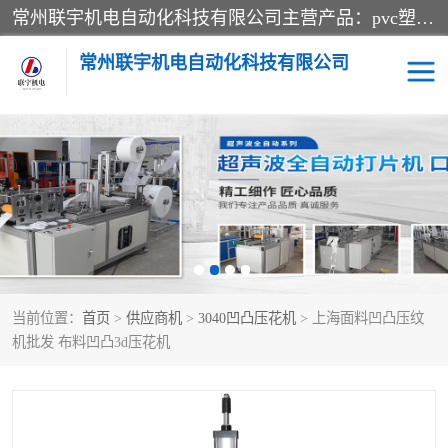
常州联宇机电自动化科技有限公司主营产品：pvc塑料焊机、高频热合机、软膜天花压边机、服装布料凹凸压花机、布料3d压印设备、服装植胶设备、超声波布料花边机、无纺布热合机、全自动压花机。
常州联宇机电自动化科技有限公司
压花定型机以及压花模具
超声波热合机
高频热合机
超声波花边机
超声波复合压花机
凹凸压花机压标机
当前位置：
首页
>
供应商机
>
3040凹凸压花机
> 上海面料凹凸压纹
3040凹凸压花机
双头服装凹凸压花机
机批发 布料凹凸3d压花机
双头油压凹凸压花机
大压力油压凹凸定型机
高频压花压标机
自动超声波打片成型机