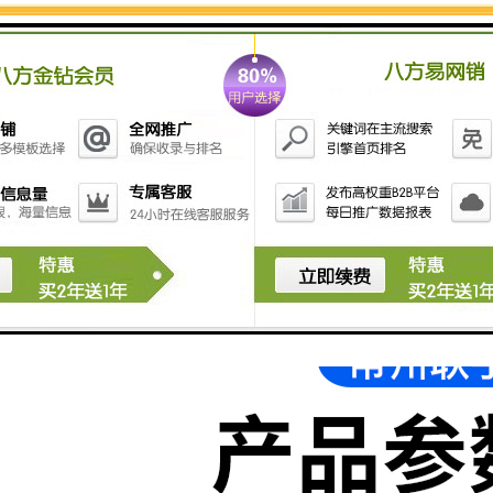
机，或当通电或通风时，机器是静止的，保持原来的位
置，不会突然起落，防止安全事故发生。
4.防波干扰装置、高频稳频装置和高频磁场屏蔽系统装
置将高频干扰减少为高频干扰，有效地解决了高频干扰
对其他机器或身体的影响。
5.高速同调器输出功率可根据电极尺寸和材料厚度通过
调谐器调节，除各种控制装置和电子电路外，大大缩短
了焊接所需时间，提高了机器的产量。
6.进口配件；高周波服装压花机全部采用重要配件均来
于日本、韩国、美国及闽台正宗电子正本。