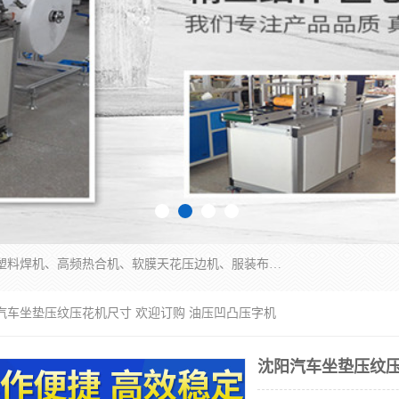
常州联宇机电自动化科技有限公司主营产品：pvc塑料焊机、高频热合机、软膜天花压边机、服装布料凹凸压花机、布料3d压印设备、服装植胶设备、超声波布料花边机、无纺布热合机、全自动压花机。
阳汽车坐垫压纹压花机尺寸 欢迎订购 油压凹凸压字机
沈阳汽车坐垫压纹压