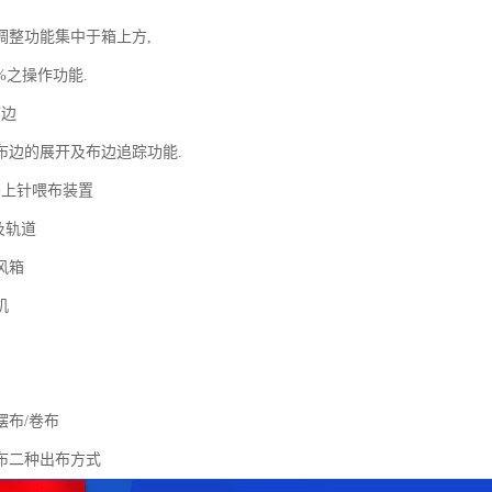
调整功能集中于箱上方,
%之操作功能.
布边
布边的展开及布边追踪功能.
码上针喂布装置
及轨道
风箱
机
摆布/卷布
布二种出布方式