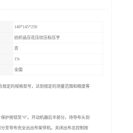
140*145*250
纺织品压花压纹压标压字
否
15t
全国
合规定的规格型号，达到规定的测量范围和精度等
针保护按钮至“0”。开动机器后半部分，待导布头到
半部分至导布完全出出布架停机。关闭出布总控制按