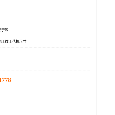
天宁区
垫压纹压花机尺寸
1778