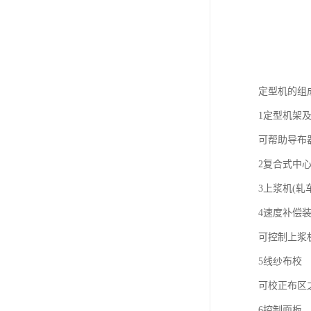
定型机的组
1定型机架
可帮助导布
2复合式中
3上浆机(轧
4速度补偿装
可控制上浆
5线纱布校
可校正布区
6控制面板