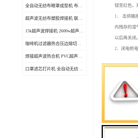
钮至红色，
全自动无纺布眼罩成型机 布料海绵眼罩热合切边机
1． 击烘
超声波无纺布塑胶焊接机 联宇制造
内残存的湿
15k超声波焊接机 2600w超声波焊接机 联宇制造
以后再关闭
咖啡机过滤器热合压边熔切机 超声波无纺布喷胶棉热合机
2．闭电柜
焊接超声波热合机 PVC超声波焊接机 无纺布超声波设备
口罩滤芯打片机 全自动无纺布压花压标设备 多层料复合机