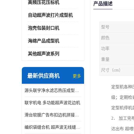
高频压花压标机
产品描述
自动超声波打片成型机
型号
泡壳包装封口机
颜色
海绵产品成型机
功率
其他超声波系列
重量
尺寸（cm）
最新供应商机
更多
定型机各种
源头联宇净水滤芯热压成型机器 超声波大功率封边机
级；定期检
联宇机电 多功能超声波花边机
定型机停机
滑台软膜广告布扣边机拼接机用于焊接热合拼接作用
2． 加工
编织袋缝合机 超声波无线缝合机 厂家现货供应
达出布 超