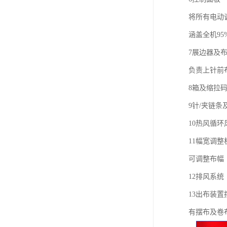
将所有电动
涵盖全机95
7展边器及
负责上针前
8箱及缩拉
9针/夹链条
10热风循环
11幅宽调整
可调整布幅
12排风系统
13出布装置
有摆布及卷