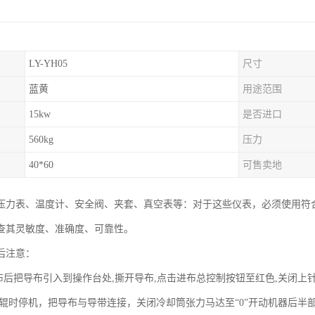
LY-YH05
尺寸
蓝黄
用途范围
15kw
是否进口
560kg
压力
40*60
可售卖地
压力表、温度计、安全阀、夹套、真空表等：对于这些仪表，必须使用符
查其灵敏度、准确度、可靠性。
后注意：
完布后把导布引入到操作台处,撕开导布,点击进布总控制按钮至红色,关闭上
喂辊时停机，把导布与导带连接，关闭冷却筒张力马达至“0”开动机器后