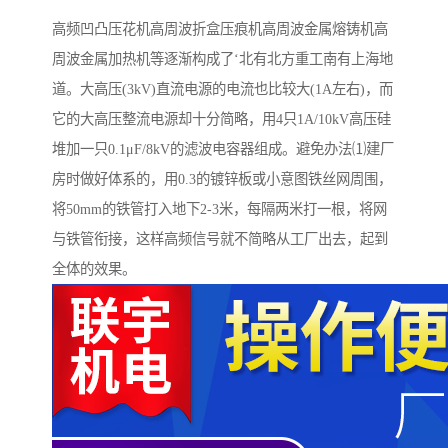
高频凹凸压花机高周波折盒压痕机高周波金属熔铸机高
周波金属加热机等逐渐构成了‘北有北方重工南有上海地
道。大高压(3kV)直流电源的电流也比较大(1A左右)，而
它的大高压整流电源却十分简略，用4只1A/10kV高压硅
堆加一只0.1μF/8kV的滤波电容器组成。避免办法⑴建厂
房时做好体系的，用0.3的镀锌板或小意图铁丝网周围，
将50mm的铁管打入地下2-3米，每隔两米打一根，将网
与铁管衔接，这样高频信号就不简略从工厂出去，起到
全体的效果。