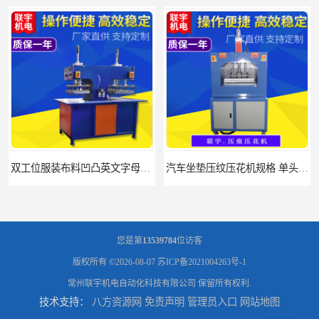
汽车坐垫压纹压花机规格 单头大台面凹凸压花机 现货供应
浙江布料凹凸4d压纹机生产厂家 服装凹凸4d压纹植胶机 经济实惠
您是第
13539784
位访客
版权所有 ©2026-08-07
苏ICP备2021004263号-1
常州联宇机电自动化科技有限公司
保留所有权利.
技术支持：
八方资源网
免责声明
管理员入口
网站地图