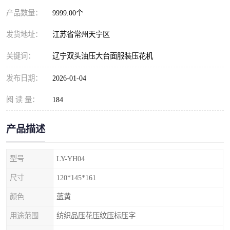
产品数量：
9999.00个
发货地址：
江苏省常州天宁区
关键词：
辽宁双头油压大台面服装压花机
发布日期：
2026-01-04
阅 读 量：
184
产品描述
型号
LY-YH04
尺寸
120*145*161
颜色
蓝黄
用途范围
纺织品压花压纹压标压字