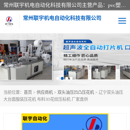
常州联宇机电自动化科技有限公司主营产品：pvc塑料焊机、高频热合机、软膜天花压边机、服装布料凹凸压花机、布料3d压印设备、服装植胶设备、超声波布料花边机、无纺布热合机、全自动压花机。
常州联宇机电自动化科技有限公司
压花定型机以及压花模具
超声波热合机
高频热合机
超声波花边机
超声波复合压花机
凹凸压花机压标机
当前位置：
首页
>
供应商机
>
双头油压凹凸压花机
> 辽宁双头油压
3040凹凸压花机
双头服装凹凸压花机
大台面服装压花机 布料3D花纹压标机 厂家直供
双头油压凹凸压花机
大压力油压凹凸定型机
高频压花压标机
自动超声波打片成型机