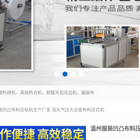
常州联宇机电自动化科技有限公司主营产品：pvc塑料焊机、高频热合机、软膜天花压边机、服装布料凹凸压花机、布料3d压印设备、服装植胶设备、超声波布料花边机、无纺布热合机、全自动压花机。
服装凹凸布料压标机生产厂家 双头气压大台面布料压花机
温州服装凹凸布料压