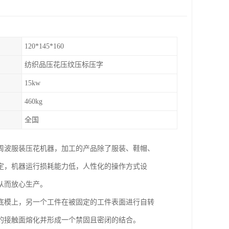
120*145*160
纺织品压花压纹压标压字
15kw
460kg
全国
周波服装压花机器，加工的产品除了服装、鞋帽、
定，机器运行损耗能力低，人性化的操作方式设
从而放心生产。
底模上，另一个工件在被固定的工件表面进行自转
的接触面熔化并形成一个禁固且密闭的结合。