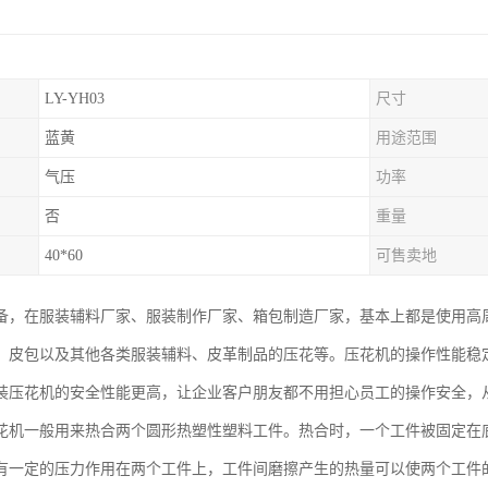
LY-YH03
尺寸
蓝黄
用途范围
气压
功率
否
重量
40*60
可售卖地
备，在服装辅料厂家、服装制作厂家、箱包制造厂家，基本上都是使用高
、皮包以及其他各类服装辅料、皮革制品的压花等。压花机的操作性能稳
装压花机的安全性能更高，让企业客户朋友都不用担心员工的操作安全，
花机一般用来热合两个圆形热塑性塑料工件。热合时，一个工件被固定在
有一定的压力作用在两个工件上，工件间磨擦产生的热量可以使两个工件