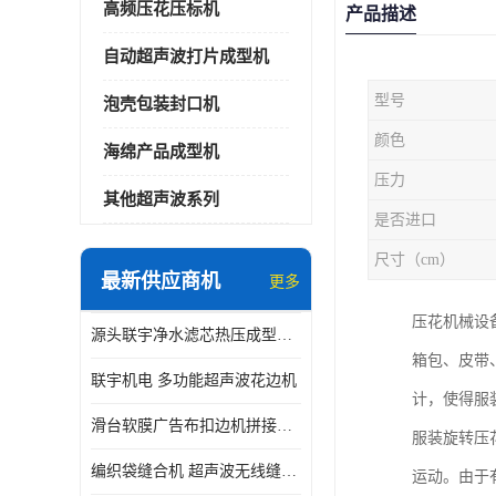
高频压花压标机
产品描述
自动超声波打片成型机
型号
泡壳包装封口机
颜色
海绵产品成型机
压力
其他超声波系列
是否进口
尺寸（cm）
最新供应商机
更多
压花机械设
源头联宇净水滤芯热压成型机器 超声波大功率封边机
箱包、皮带
联宇机电 多功能超声波花边机
计，使得服
滑台软膜广告布扣边机拼接机用于焊接热合拼接作用
服装旋转压
编织袋缝合机 超声波无线缝合机 厂家现货供应
运动。由于