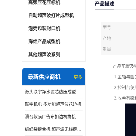
高频压花压标机
产品描述
自动超声波打片成型机
型号
泡壳包装封口机
产地
海绵产品成型机
重量
其他超声波系列
产品配置及
最新供应商机
1.主轴与
更多
2.控制台
源头联宇净水滤芯热压成型机器 超声波大功率封边机
3.收卷有
联宇机电 多功能超声波花边机
滑台软膜广告布扣边机拼接机用于焊接热合拼接作用
编织袋缝合机 超声波无线缝合机 厂家现货供应