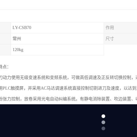
LY-CSB70
作用
常州
尺寸
120kg
特点：
圆刀动力使用无级变速系统和变频系统，可做高低调速及正反转切换控制，
使用PLC触摸屏，并采用AC马达调速系统直接控制切割进刀及速度，以达
磁粉张力控制，放卷采用光电自动纠编系统。有静电消除装置、吹边装置、