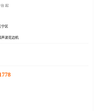
/台 起
天宁区
超声波花边机
1778