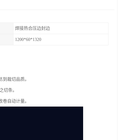
焊接热合压边封边
1200*60*1320
达到裁切品质。
到之切条。
收卷自动计量。