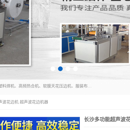
常州联宇机电自动化科技有限公司主营产品：pvc塑料焊机、高频热合机、软膜天花压边机、服装布料凹凸压花机、布料3d压印设备、服装植胶设备、超声波布料花边机、无纺布热合机、全自动压花机。
声波花边机 超声波花边机器
长沙多功能超声波花