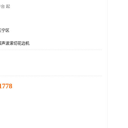
/台 起
天宁区
超声波滚切花边机
1778