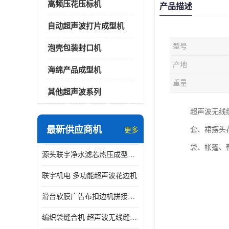
高频压花压标机
产品描述
自动超声波打片成型机
型号
泡壳包装封口机
产地
海绵产品成型机
重量
其他超声波系列
超声波无线
最新供应商机
套、裙摆头
更多
袋、帐篷、
源头联宇净水滤芯热压成型机器 超声波大功率封边机
联宇机电 多功能超声波花边机
滑台软膜广告布扣边机拼接机用于焊接热合拼接作用
编织袋缝合机 超声波无线缝合机 厂家现货供应