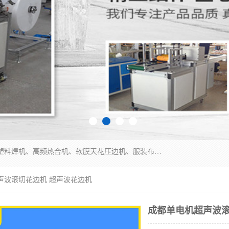
常州联宇机电自动化科技有限公司主营产品：pvc塑料焊机、高频热合机、软膜天花压边机、服装布料凹凸压花机、布料3d压印设备、服装植胶设备、超声波布料花边机、无纺布热合机、全自动压花机。
声波滚切花边机 超声波花边机
成都单电机超声波滚