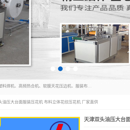
常州联宇机电自动化科技有限公司主营产品：pvc塑料焊机、高频热合机、软膜天花压边机、服装布料凹凸压花机、布料3d压印设备、服装植胶设备、超声波布料花边机、无纺布热合机、全自动压花机。
双头油压大台面服装压花机 布料立体花纹压花机 厂家直供
天津双头油压大台面