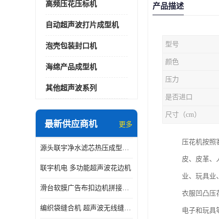
高频压花压标机
产品描述
自动超声波打片成型机
型号
泡壳包装封口机
颜色
海绵产品成型机
压力
其他超声波系列
是否进口
尺寸（cm）
最新供应商机
更多
压花机按照
源头联宇净水滤芯热压成型机器 超声波大功率封边机
皮、皮革、
联宇机电 多功能超声波花边机
业、玩具业
滑台软膜广告布扣边机拼接机用于焊接热合拼接作用
衣服凹凸压
编织袋缝合机 超声波无线缝合机 厂家现货供应
电子和玩具