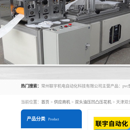
热门搜索：
当前位置：
首页
>
供应商机
>
双头油压凹凸压花机
> 天津
产品分类
Product