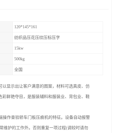
120*145*161
纺织品压花压纹压标压字
15kw
500kg
全国
可以显示出让客户满意的图案，材料可选真皮、仿
色彩鲜艳夺目，是服装辅料和服装业、背包业、鞋
开端操作查验轿车门板压痕机的特征。设备自动报警
常维护的工作外。否则重复一项过程(调较时请勿