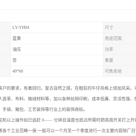
LY-YH04
尺寸
蓝黄
用途范围
油压
功率
否
重量
40*60
可售卖地
客户的要求，有着回归，复古自然之感，在粗狂的牛仔风格上倍加风采。
人造革、布料、植绒材料等，加以各种丝网印刷，成本低廉、灵活性强、
、手袋、箱包、工艺装饰等行业上的装饰商标。
花机以上操作如已追赶 0—— 分钟且温度也抵达所需时把高周开关打上
等各个工业范畴一保:一般可以一个月至一个季度进行一次主要内容除厂日