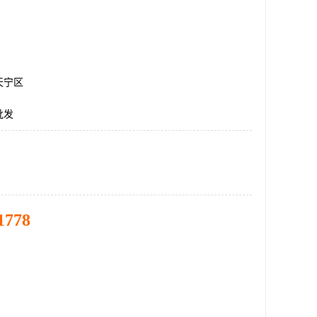
天宁区
批发
1778