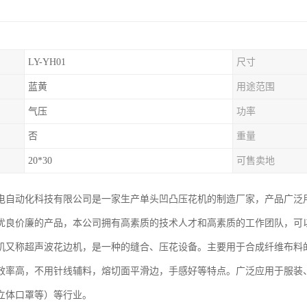
LY-YH01
尺寸
蓝黄
用途范围
气压
功率
否
重量
20*30
可售卖地
电自动化科技有限公司是一家生产单头凹凸压花机的制造厂家，产品广泛
优良价廉的产品，本公司拥有高素质的技术人才和高素质的工作团队，可
机又称超声波花边机，是一种的缝合、压花设备。主要用于合成纤维布料
效率高，不用针线辅料，熔切面平滑边，手感好等特点。广泛应用于服装
立体口罩等）等行业。