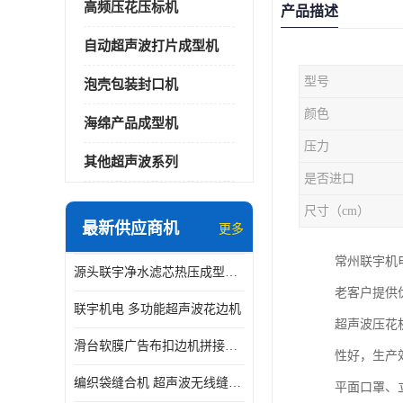
高频压花压标机
产品描述
自动超声波打片成型机
型号
泡壳包装封口机
颜色
海绵产品成型机
压力
其他超声波系列
是否进口
尺寸（cm）
最新供应商机
更多
常州联宇机
源头联宇净水滤芯热压成型机器 超声波大功率封边机
老客户提供
联宇机电 多功能超声波花边机
超声波压花
滑台软膜广告布扣边机拼接机用于焊接热合拼接作用
性好，生产
编织袋缝合机 超声波无线缝合机 厂家现货供应
平面口罩、