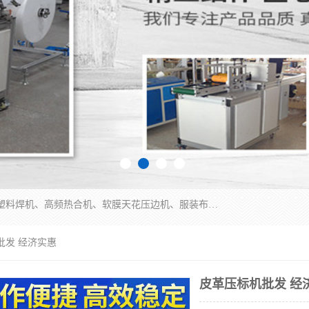
常州联宇机电自动化科技有限公司主营产品：pvc塑料焊机、高频热合机、软膜天花压边机、服装布料凹凸压花机、布料3d压印设备、服装植胶设备、超声波布料花边机、无纺布热合机、全自动压花机。
批发 经济实惠
皮革压标机批发 经