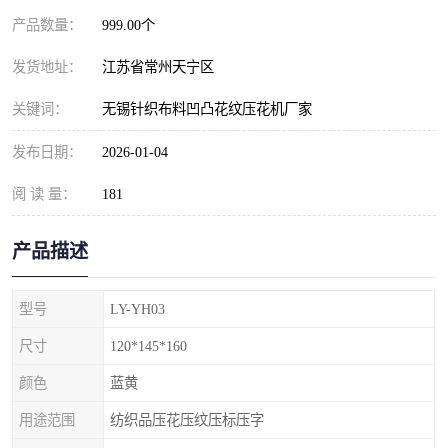
产品数量：
999.00个
发货地址：
江苏省常州天宁区
关键词：
无锡针织布料凹凸花纹压花机厂家
发布日期：
2026-01-04
阅 读 量：
181
产品描述
型号
LY-YH03
尺寸
120*145*160
颜色
蓝黄
用途范围
纺织品压花压纹压标压字