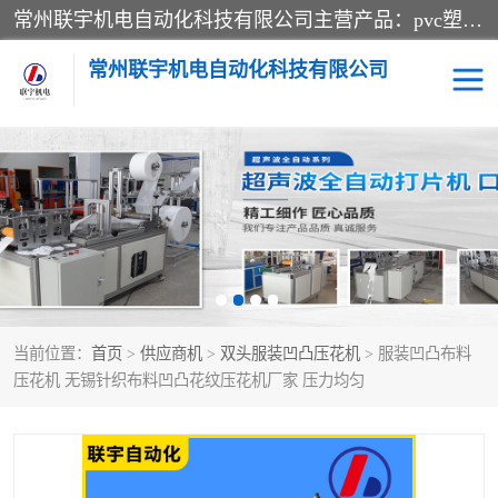
常州联宇机电自动化科技有限公司主营产品：pvc塑料焊机、高频热合机、软膜天花压边机、服装布料凹凸压花机、布料3d压印设备、服装植胶设备、超声波布料花边机、无纺布热合机、全自动压花机。
常州联宇机电自动化科技有限公司
压花定型机以及压花模具
超声波热合机
高频热合机
超声波花边机
超声波复合压花机
凹凸压花机压标机
当前位置：
首页
>
供应商机
>
双头服装凹凸压花机
> 服装凹凸布料
3040凹凸压花机
双头服装凹凸压花机
压花机 无锡针织布料凹凸花纹压花机厂家 压力均匀
双头油压凹凸压花机
大压力油压凹凸定型机
高频压花压标机
自动超声波打片成型机