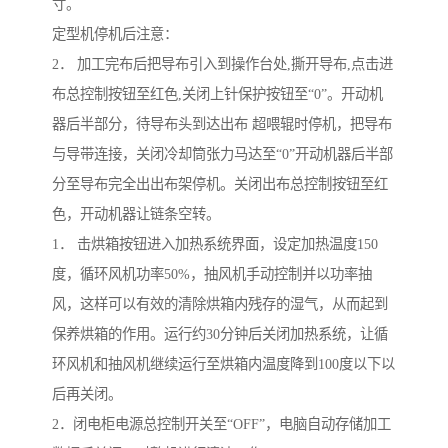
寸。
定型机停机后注意：
2． 加工完布后把导布引入到操作台处,撕开导布,点击进
布总控制按钮至红色,关闭上针保护按钮至“0”。开动机
器后半部分，待导布头到达出布 超喂辊时停机，把导布
与导带连接，关闭冷却筒张力马达至“0”开动机器后半部
分至导布完全出出布架停机。关闭出布总控制按钮至红
色，开动机器让链条空转。
1． 击烘箱按钮进入加热系统界面，设定加热温度150
度，循环风机功率50%，抽风机手动控制并以功率抽
风，这样可以有效的清除烘箱内残存的湿气，从而起到
保养烘箱的作用。运行约30分钟后关闭加热系统，让循
环风机和抽风机继续运行至烘箱内温度降到100度以下以
后再关闭。
2．闭电柜电源总控制开关至“OFF”，电脑自动存储加工