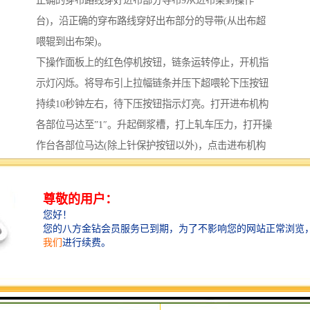
正确的穿布路线穿好进布部分导布9从进布架到操作
台)，沿正确的穿布路线穿好出布部分的导带(从出布超
喂辊到出布架)。
下操作面板上的红色停机按钮，链条运转停止，开机指
示灯闪烁。将导布引上拉幅链条并压下超喂轮下压按钮
持续10秒钟左右，待下压按钮指示灯亮。打开进布机构
各部位马达至”1″。升起倒浆槽，打上轧车压力，打开操
作台各部位马达(除上针保护按钮以外)，点击进布机构
左上角进布总控制按钮至绿色。
根据流程卡找到要加工的布推至进布处接上导布，化好
华工料并放入倒浆槽(排掉前20L)。根据要加工的布的组
织状况及工艺要求落布卷装或者车装。设定各部分的参
数，根据要加工的布的纬斜情况预设整纬器中快/中慢，
左快/右快。打铃通知进落布准备开机，待回铃后按下开
机按钮，加速指示灯闪烁，设定工艺要求的车速并确