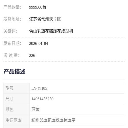
产品数量：
9999.00台
发货地址：
江苏省常州天宁区
关键词：
佛山乳罩花瓣压花成型机
发布日期：
2026-01-04
阅 读 量：
226
产品描述
型号
LY-YH05
尺寸
140*145*250
颜色
蓝黄
用途范围
纺织品压花压纹压标压字