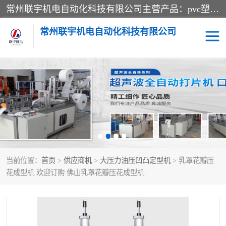
常州联宇机电自动化科技有限公司主营产品：pvc塑料焊机、高频热合机、软膜天花压边机、服装布料凹凸压花机、布料3d压印设备、服装植胶设备、超声波布料花边机、无纺布热合机、全自动压花机。
常州联宇机电自动化科技有限公司
压花定型机以及压花模具
超声波热合机
高频热合机
超声波花边机
超声波复合压花机
凹凸压花机压标机
当前位置：
首页
>
供应商机
>
大压力油压凹凸定型机
> 乳罩花瓣压
3040凹凸压花机
双头服装凹凸压花机
花成型机 欢迎订购 佛山乳罩花瓣压花成型机
双头油压凹凸压花机
大压力油压凹凸定型机
高频压花压标机
自动超声波打片成型机