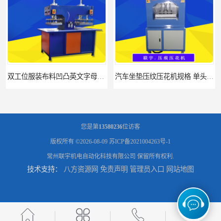
双工位服装布料凹凸英文字母压字机找联宇制造厂
汽车坐垫压纹压花机规格 单头大台面凹凸压花机 现货供应
您是第
13580236
位访客
版权所有 ©2026-08-09
苏ICP备2021004263号-1
常州联宇机电自动化科技有限公司
保留所有权利.
技术支持：
八方资源网
免责声明
管理员入口
网站地图
浙江布料凹凸4d压纹机生产厂家 服装凹凸4d压纹植胶机 经济实惠
面料凹凸压纹机厂家 毛巾干发巾压标压logo设备 性能稳定