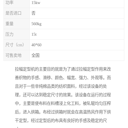
功率
15kw
是否进口
否
重量
560kg
压力
15t
尺寸（cm）
40*60
可售卖地
全国
拉幅定型机的主要目的就是为了通过拉幅定型作用来改
善织物的手感、滑移、颜色、幅宽、强力、外观等。而
且对于一些非纯棉品类的纺织面料，经过该设备的处
理，还可以达到稳定尺寸的效果。该设备在运行的过程
中，主要是使布料在料槽浸上化工料，被轧辊均匀压榨
后，进入烘箱。布经过烘箱时就会在高温热风作用下烘
干定型，经过定型后的布具有良好的手感及稳定的尺