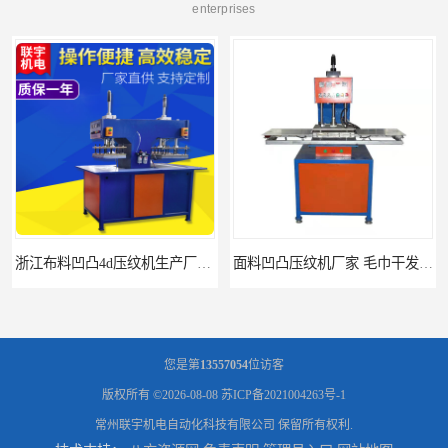
enterprises
浙江布料凹凸4d压纹机生产厂家 服装凹凸4d压纹植胶机 经济实惠
面料凹凸压纹机厂家 毛巾干发巾压标压logo设备 性能稳定
您是第
13557054
位访客
版权所有 ©2026-08-08
苏ICP备2021004263号-1
常州联宇机电自动化科技有限公司
保留所有权利.