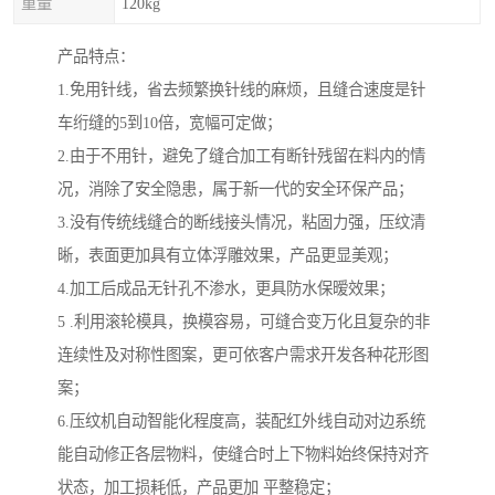
重量
120kg
产品特点：
1.免用针线，省去频繁换针线的麻烦，且缝合速度是针
车绗缝的5到10倍，宽幅可定做；
2.由于不用针，避免了缝合加工有断针残留在料内的情
况，消除了安全隐患，属于新一代的安全环保产品；
3.没有传统线缝合的断线接头情况，粘固力强，压纹清
晰，表面更加具有立体浮雕效果，产品更显美观；
4.加工后成品无针孔不渗水，更具防水保暧效果；
5 .利用滚轮模具，换模容易，可缝合变万化且复杂的非
连续性及对称性图案，更可依客户需求开发各种花形图
案；
6.压纹机自动智能化程度高，装配红外线自动对边系统
能自动修正各层物料，使缝合时上下物料始终保持对齐
状态，加工损耗低，产品更加 平整稳定；