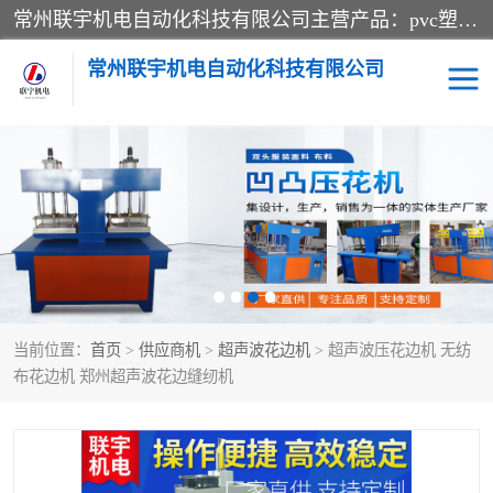
常州联宇机电自动化科技有限公司主营产品：pvc塑料焊机、高频热合机、软膜天花压边机、服装布料凹凸压花机、布料3d压印设备、服装植胶设备、超声波布料花边机、无纺布热合机、全自动压花机。
常州联宇机电自动化科技有限公司
压花定型机以及压花模具
超声波热合机
高频热合机
超声波花边机
超声波复合压花机
凹凸压花机压标机
当前位置：
首页
>
供应商机
>
超声波花边机
> 超声波压花边机 无纺
3040凹凸压花机
双头服装凹凸压花机
布花边机 郑州超声波花边缝纫机
双头油压凹凸压花机
大压力油压凹凸定型机
高频压花压标机
自动超声波打片成型机