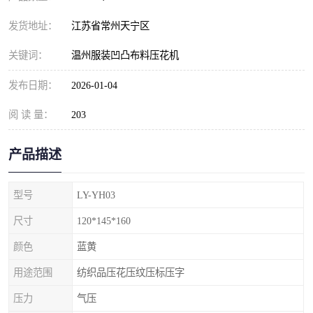
发货地址：
江苏省常州天宁区
关键词：
温州服装凹凸布料压花机
发布日期：
2026-01-04
阅 读 量：
203
产品描述
型号
LY-YH03
尺寸
120*145*160
颜色
蓝黄
用途范围
纺织品压花压纹压标压字
压力
气压