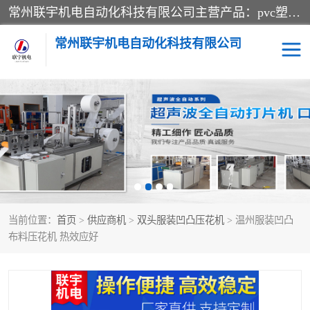
常州联宇机电自动化科技有限公司主营产品：pvc塑料焊机、高频热合机、软膜天花压边机、服装布料凹凸压花机、布料3d压印设备、服装植胶设备、超声波布料花边机、无纺布热合机、全自动压花机。
常州联宇机电自动化科技有限公司
压花定型机以及压花模具
超声波热合机
高频热合机
超声波花边机
超声波复合压花机
凹凸压花机压标机
当前位置：
首页
>
供应商机
>
双头服装凹凸压花机
> 温州服装凹凸
3040凹凸压花机
双头服装凹凸压花机
布料压花机 热效应好
双头油压凹凸压花机
大压力油压凹凸定型机
高频压花压标机
自动超声波打片成型机