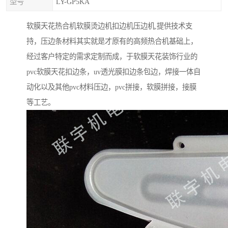
型号
LY-GP5KA
软膜天花热合机软膜烫边机扣边机压边机,提供技术支
持，压边条材料其实就是才原有的高频热合机基础上，
经过客户特定的需求定制而成，于软膜天花装饰行业的
pvc软膜天花扣边条，uv透光膜扣边条包边，焊接一体自
动化以及其他pvc材料压边，pvc拼接，软膜拼接，接膜
等工艺。