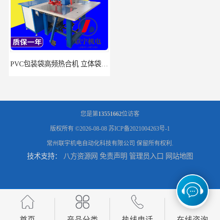
PVC包装袋高频热合机 立体袋焊接机 找联宇生产厂家
双工位服装布料凹凸英文字母压字机找联宇制造厂
您是第
13551662
位访客
版权所有 ©2026-08-08
苏ICP备2021004263号-1
常州联宇机电自动化科技有限公司
保留所有权利.
技术支持：
八方资源网
免责声明
管理员入口
网站地图
汽车坐垫压纹压花机规格 单头大台面凹凸压花机 现货供应
浙江布料凹凸4d压纹机生产厂家 服装凹凸4d压纹植胶机 经济实惠
首页
产品分类
热线电话
在线咨询