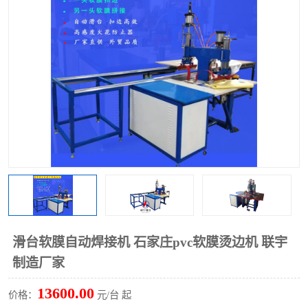
泡壳包装封口机
海绵产品成型机
其他超声波系列
滑台软膜自动焊接机 石家庄pvc软膜烫边机 联宇
制造厂家
13600.00
价格：
元/台 起