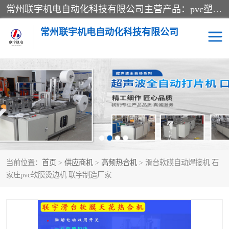
常州联宇机电自动化科技有限公司主营产品：pvc塑料焊机、高频热合机、软膜天花压边机、服装布料凹凸压花机、布料3d压印设备、服装植胶设备、超声波布料花边机、无纺布热合机、全自动压花机。
常州联宇机电自动化科技有限公司
压花定型机以及压花模具
超声波热合机
高频热合机
超声波花边机
超声波复合压花机
凹凸压花机压标机
当前位置：
首页
>
供应商机
>
高频热合机
> 滑台软膜自动焊接机 石
3040凹凸压花机
双头服装凹凸压花机
家庄pvc软膜烫边机 联宇制造厂家
双头油压凹凸压花机
大压力油压凹凸定型机
高频压花压标机
自动超声波打片成型机